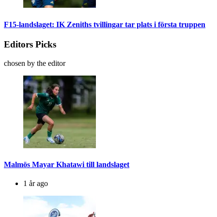
F15-landslaget: IK Zeniths tvillingar tar plats i första truppen
Editors Picks
chosen by the editor
Malmös Mayar Khatawi till landslaget
1 år ago