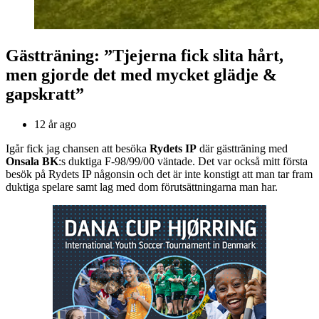
Gästträning: ”Tjejerna fick slita hårt,
men gjorde det med mycket glädje &
gapskratt”
12 år ago
Igår fick jag chansen att besöka
Rydets IP
där gästträning med
Onsala BK
:s duktiga F-98/99/00 väntade. Det var också mitt första
besök på Rydets IP någonsin och det är inte konstigt att man tar fram
duktiga spelare samt lag med dom förutsättningarna man har.