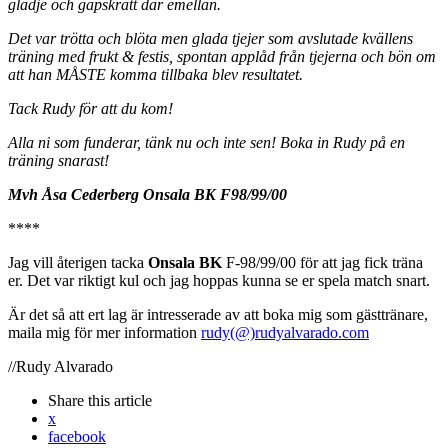
glädje och gapskratt där emellan.
Det var trötta och blöta men glada tjejer som avslutade kvällens
träning med frukt & festis, spontan applåd från tjejerna och bön om
att han MÅSTE komma tillbaka blev resultatet.
Tack Rudy för att du kom!
Alla ni som funderar, tänk nu och inte sen! Boka in Rudy på en
träning snarast!
Mvh Åsa Cederberg Onsala BK F98/99/00
****
Jag vill återigen tacka
Onsala BK
F-98/99/00 för att jag fick träna
er. Det var riktigt kul och jag hoppas kunna se er spela match snart.
Är det så att ert lag är intresserade av att boka mig som gästtränare,
maila mig för mer information
rudy(@)rudyalvarado.com
//Rudy Alvarado
Share
this article
x
facebook