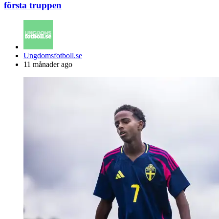
första truppen
Posted
Ungdomsfotboll.se
by
11 månader ago