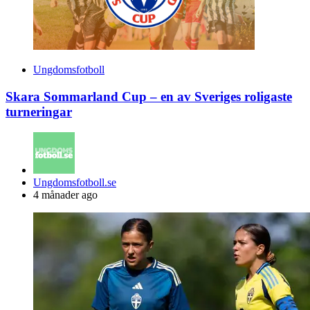
Ungdomsfotboll
Skara Sommarland Cup – en av Sveriges roligaste
turneringar
Posted
Ungdomsfotboll.se
by
4 månader ago