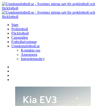
Menu
Search
Menu
U
-
S
Start
s
Pojkfotboll
s
Flickfotboll
f
Cupguiden
p
Fotbollsövningar
o
Ungdomsfotboll.se
f
Kontakta oss
Annonsera
Integritetspolicy
Search