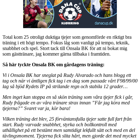
Total kom 25 otroligt duktiga tjejer som genomförde en riktigt bra
träning i ett högt tempo. Fokus låg som vanligt på tempo, teknik,
snabbhet och spel. Stort tack till Onsala BK för att ni bokat mig
som gästtränare, jag kommer gärna tillbaka i framtiden.
Så här tyckte Onsala BK om gårdagens träning:
Vi i Onsala BK har sneglat på Rudy Alvarado och hans blogg ett
tag och när vi äntligen fick tag i en dag som passade vårt F98/99/00
lag så bjöd Rydets IP på strilande regn och stabila 12 grader…
Men inget kan stoppa en så skön träning som våra tjejer fick i går,
Rudy frågade en av våra tränare strax innan ”Får jag köra med
tjejerna?” Svaret var ja, kör bara!
Vilken träning det blev, 25 förväntansfulla tjejer satte full fart från
start. Rudy varvade snabbhet, styrka och bollkontroll med
uthållighet på ett bestämt men samtidigt lekfullt sätt och med en del
tävlingsmoment. Tjejerna fick slita hårt, men gjorde det med mycket