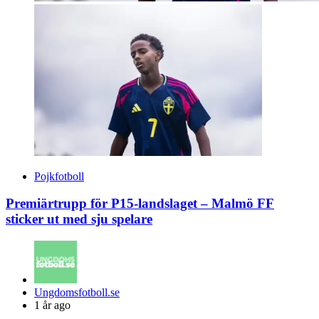
Pojkfotboll
Premiärtrupp för P15-landslaget – Malmö FF
sticker ut med sju spelare
Posted
Ungdomsfotboll.se
by
1 år ago