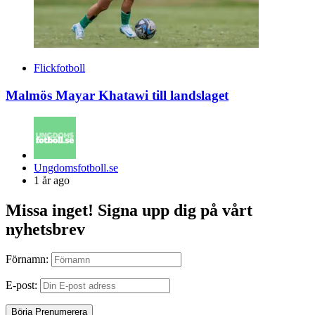
Flickfotboll
Malmös Mayar Khatawi till landslaget
Posted
Ungdomsfotboll.se
by
1 år ago
Missa inget! Signa upp dig på vårt
nyhetsbrev
Förnamn:
E-post: