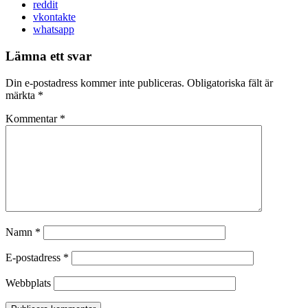
reddit
vkontakte
whatsapp
Lämna ett svar
Din e-postadress kommer inte publiceras.
Obligatoriska fält är
märkta
*
Kommentar
*
Namn
*
E-postadress
*
Webbplats