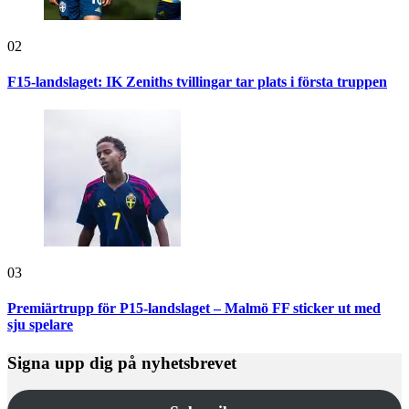
02
F15-landslaget: IK Zeniths tvillingar tar plats i första truppen
03
Premiärtrupp för P15-landslaget – Malmö FF sticker ut med
sju spelare
Signa upp dig på nyhetsbrevet