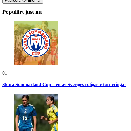
Populärt just nu
01
Skara Sommarland Cup – en av Sveriges roligaste turneringar