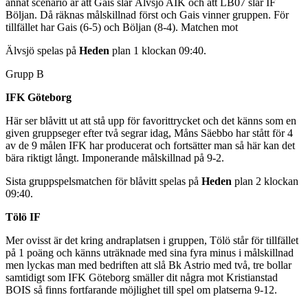
annat scenario är att Gais slår Älvsjö AIK och att LB07 slår IF
Böljan. Då räknas målskillnad först och Gais vinner gruppen. För
tillfället har Gais (6-5) och Böljan (8-4). Matchen mot
Älvsjö spelas på
Heden
plan 1 klockan 09:40.
Grupp B
IFK Göteborg
Här ser blåvitt ut att stå upp för favorittrycket och det känns som en
given gruppseger efter två segrar idag, Måns Säebbo har stått för 4
av de 9 målen IFK har producerat och fortsätter man så här kan det
bära riktigt långt. Imponerande målskillnad på 9-2.
Sista gruppspelsmatchen för blåvitt spelas på
Heden
plan 2 klockan
09:40.
Tölö IF
Mer ovisst är det kring andraplatsen i gruppen, Tölö står för tillfället
på 1 poäng och känns uträknade med sina fyra minus i målskillnad
men lyckas man med bedriften att slå Bk Astrio med två, tre bollar
samtidigt som IFK Göteborg smäller dit några mot Kristianstad
BOIS så finns fortfarande möjlighet till spel om platserna 9-12.