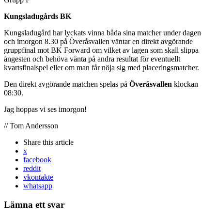
Kungsladugårds BK
Kungsladugård har lyckats vinna båda sina matcher under dagen
och imorgon 8.30 på Överåsvallen väntar en direkt avgörande
gruppfinal mot BK Forward om vilket av lagen som skall slippa
ångesten och behöva vänta på andra resultat för eventuellt
kvartsfinalspel eller om man får nöja sig med placeringsmatcher.
Den direkt avgörande matchen spelas på
Överåsvallen
klockan
08:30.
Jag hoppas vi ses imorgon!
// Tom Andersson
Share
this article
x
facebook
reddit
vkontakte
whatsapp
Lämna ett svar