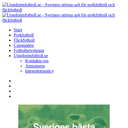
Menu
Search
Menu
U
-
S
Start
s
Pojkfotboll
s
Flickfotboll
f
Cupguiden
p
Fotbollsövningar
o
Ungdomsfotboll.se
f
Kontakta oss
Annonsera
Integritetspolicy
Search