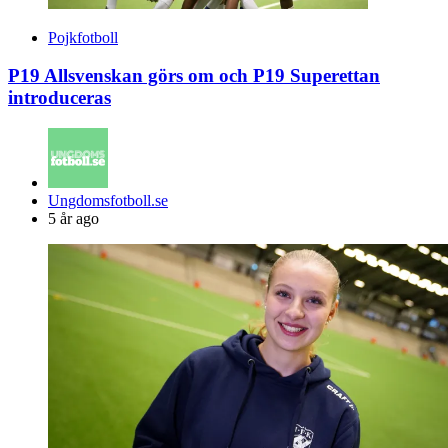
Pojkfotboll
P19 Allsvenskan görs om och P19 Superettan
introduceras
Posted
Ungdomsfotboll.se
by
5 år ago