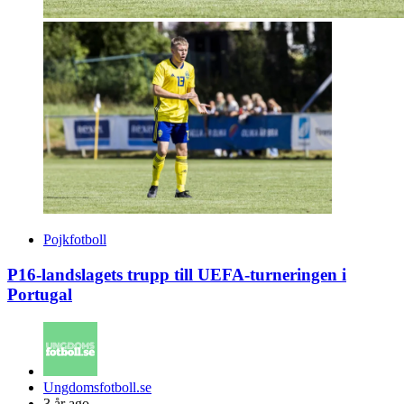
Pojkfotboll
P16-landslagets trupp till UEFA-turneringen i
Portugal
Posted
Ungdomsfotboll.se
by
3 år ago