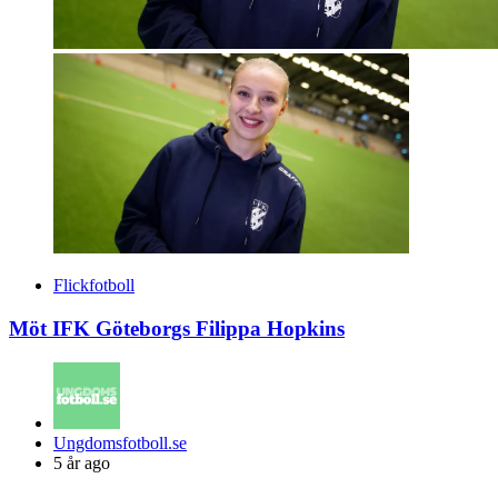
Flickfotboll
Möt IFK Göteborgs Filippa Hopkins
Posted
Ungdomsfotboll.se
by
5 år ago