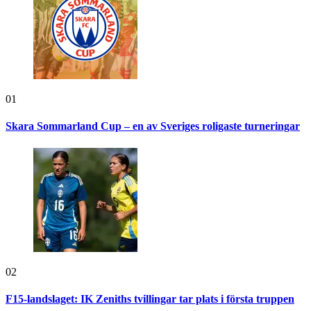
01
Skara Sommarland Cup – en av Sveriges roligaste turneringar
02
F15-landslaget: IK Zeniths tvillingar tar plats i första truppen