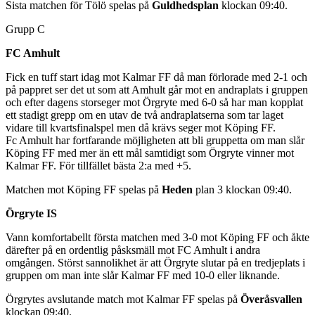
Sista matchen för Tölö spelas på
Guldhedsplan
klockan 09:40.
Grupp C
FC Amhult
Fick en tuff start idag mot Kalmar FF då man förlorade med 2-1 och
på pappret ser det ut som att Amhult går mot en andraplats i gruppen
och efter dagens storseger mot Örgryte med 6-0 så har man kopplat
ett stadigt grepp om en utav de två andraplatserna som tar laget
vidare till kvartsfinalspel men då krävs seger mot Köping FF.
Fc Amhult har fortfarande möjligheten att bli gruppetta om man slår
Köping FF med mer än ett mål samtidigt som Örgryte vinner mot
Kalmar FF. För tillfället bästa 2:a med +5.
Matchen mot Köping FF spelas på
Heden
plan 3 klockan 09:40.
Örgryte IS
Vann komfortabellt första matchen med 3-0 mot Köping FF och åkte
därefter på en ordentlig påsksmäll mot FC Amhult i andra
omgången. Störst sannolikhet är att Örgryte slutar på en tredjeplats i
gruppen om man inte slår Kalmar FF med 10-0 eller liknande.
Örgrytes avslutande match mot Kalmar FF spelas på
Överåsvallen
klockan 09:40.