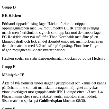
Grupp D
BK Häcken
Förhandstippade hisingslaget Häcken förlorade otippat
öppningsmatchen med 3-2 mot Smedby BOIK efter en svängig
match men återhämtade sig och stod upp bra mot de danska laget
FC Roskilde efter två mål från Theo Kornbakk men åkte på en
klumpig straff och fick en del domslut emot sig, man förlorar även
den här matchen med 3-2 och står på 0 poäng. Finns inte längre
någon möjlighet till vidare kvartsfinalspel.
Häcken spelar sin sista gruppspelsmatch klockan 08:30 på
Heden
3.
Grupp E
Mölnlycke IF
Åkte på två förluster under dagen i gruppspelet och känns det känns
på förhand inte som att man skall ha någon möjlighet att lyckas
vinna överlägset mot gruppledande IFK Lidingö efter 1-3 och 1-4.
Placeringsmatcher i nedre skiktet väntar imorgon eftermiddag.
Sista matchen spelas på
Guldhedsplan
klockan 08:30.
Grupp F