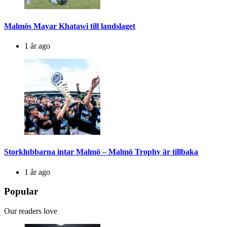
Malmös Mayar Khatawi till landslaget
1 år ago
Storklubbarna intar Malmö – Malmö Trophy är tillbaka
1 år ago
Popular
Our readers love