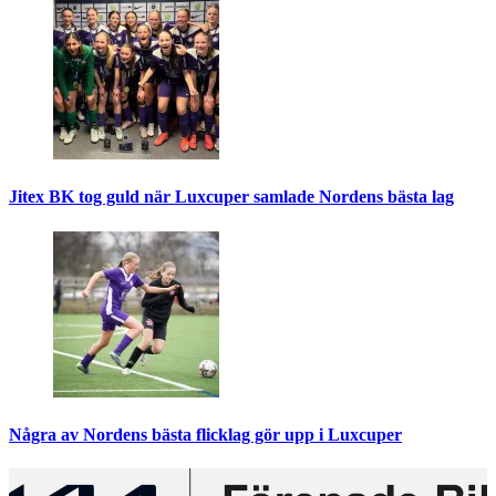
Jitex BK tog guld när Luxcuper samlade Nordens bästa lag
Några av Nordens bästa flicklag gör upp i Luxcuper