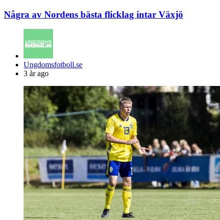
Några av Nordens bästa flicklag intar Växjö
Posted
Ungdomsfotboll.se
by
3 år ago