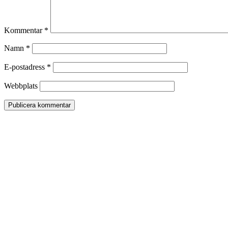
Kommentar
*
Namn
*
E-postadress
*
Webbplats