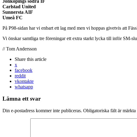
Jönköpings södra IF
Carlstad United
Sunnersta AIF
Umeå FC
På P98-sidan har vi enbart ett lag med men vi hoppas givetvis att Fässbe
Vi önskar samtliga tre föreningar ett extra starkt lycka till inför SM-sl
// Tom Andersson
Share
this article
x
facebook
reddit
vkontakte
whatsapp
Lämna ett svar
Din e-postadress kommer inte publiceras.
Obligatoriska fält är märkta