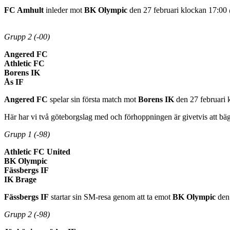
FC Amhult
inleder mot
BK Olympic
den 27 februari klockan 17:0
Grupp 2 (-00)
Angered FC
Athletic FC
Borens IK
Ås IF
Angered FC
spelar sin första match mot
Borens IK
den 27 februari
Här har vi två göteborgslag med och förhoppningen är givetvis att bägg
Grupp 1 (-98)
Athletic FC United
BK Olympic
Fässbergs IF
IK Brage
Fässbergs IF
startar sin SM-resa genom att ta emot
BK Olympic
den 
Grupp 2 (-98)