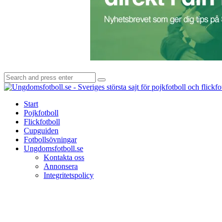
Search
Search
for:
Start
Pojkfotboll
Flickfotboll
Cupguiden
Fotbollsövningar
Ungdomsfotboll.se
Kontakta oss
Annonsera
Integritetspolicy