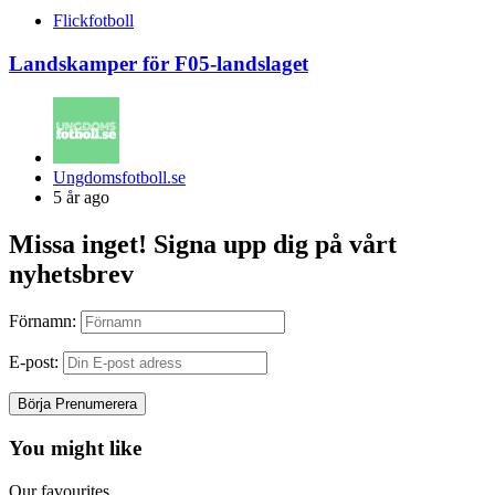
Flickfotboll
Landskamper för F05-landslaget
Posted
Ungdomsfotboll.se
by
5 år ago
Missa inget! Signa upp dig på vårt
nyhetsbrev
Förnamn:
E-post:
You might like
Our favourites