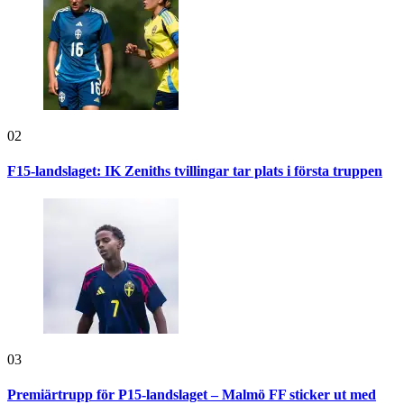
02
F15-landslaget: IK Zeniths tvillingar tar plats i första truppen
03
Premiärtrupp för P15-landslaget – Malmö FF sticker ut med