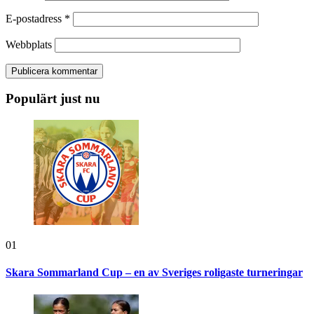
E-postadress
*
Webbplats
Populärt just nu
01
Skara Sommarland Cup – en av Sveriges roligaste turneringar