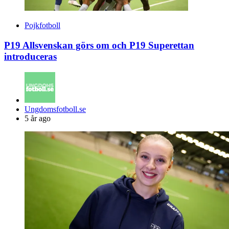
Pojkfotboll
P19 Allsvenskan görs om och P19 Superettan
introduceras
Posted
Ungdomsfotboll.se
by
5 år ago