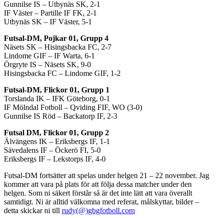
Gunnilse IS – Utbynäs SK, 2-1
IF Väster – Partille IF FK, 2-1
Utbynäs SK – IF Väster, 5-1
Futsal-DM, Pojkar 01, Grupp 4
Näsets SK – Hisingsbacka FC, 2-7
Lindome GIF – IF Warta, 6-1
Örgryte IS – Näsets SK, 9-0
Hisingsbacka FC – Lindome GIF, 1-2
Futsal-DM, Flickor 01, Grupp 1
Torslanda IK – IFK Göteborg, 0-1
IF Mölndal Fotboll – Qviding FIF, WO (3-0)
Gunnilse IS Röd – Backatorp IF, 2-3
Futsal DM, Flickor 01, Grupp 2
Älvängens IK – Eriksbergs IF, 1-1
Sävedalens IF – Öckerö FI, 5-0
Eriksbergs IF – Lekstorps IF, 4-0
Futsal-DM fortsätter att spelas under helgen 21 – 22 november. Jag
kommer att vara på plats för att följa dessa matcher under den
helgen. Som ni säkert förstår så är det inte lätt att vara överallt
samtidigt. Ni är alltid välkomna med referat, målskyttar, bilder –
detta skickar ni till
rudy(@)gbgfotboll.com