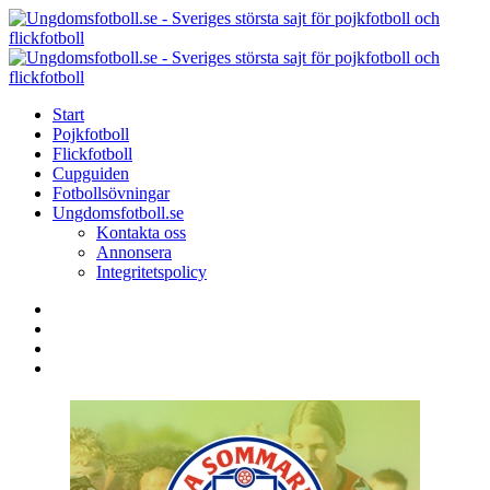
Menu
Search
Menu
U
-
S
Start
s
Pojkfotboll
s
Flickfotboll
f
Cupguiden
p
Fotbollsövningar
o
Ungdomsfotboll.se
f
Kontakta oss
Annonsera
Integritetspolicy
Search