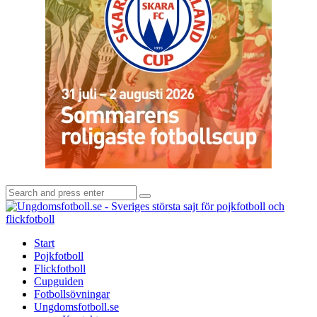
Search
Search
for:
U
-
S
Start
s
Pojkfotboll
s
Flickfotboll
f
Cupguiden
p
Fotbollsövningar
o
Ungdomsfotboll.se
f