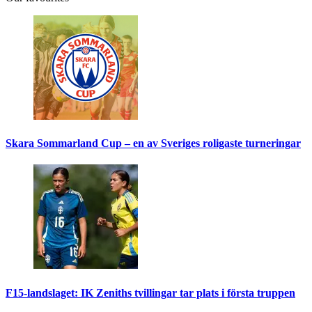
Skara Sommarland Cup – en av Sveriges roligaste turneringar
F15-landslaget: IK Zeniths tvillingar tar plats i första truppen