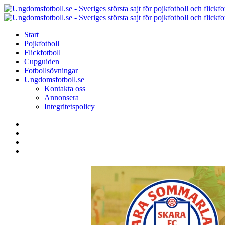
Menu
Search
Menu
Start
Pojkfotboll
Flickfotboll
Cupguiden
Fotbollsövningar
Ungdomsfotboll.se
Kontakta oss
Annonsera
Integritetspolicy
Search