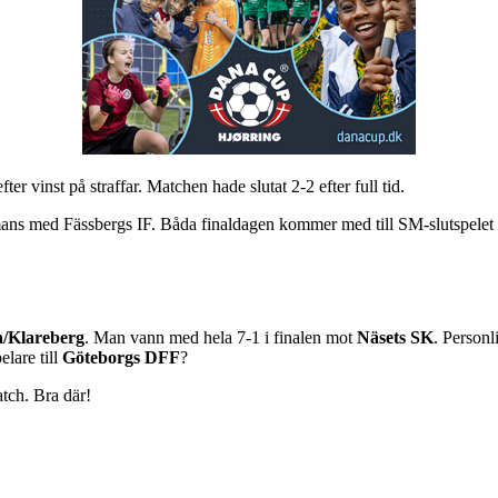
er vinst på straffar. Matchen hade slutat 2-2 efter full tid.
ans med Fässbergs IF. Båda finaldagen kommer med till SM-slutspelet om 
/Klareberg
. Man vann med hela 7-1 i finalen mot
Näsets SK
. Personl
elare till
Göteborgs DFF
?
atch. Bra där!