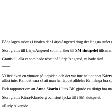
Båda lagen möttes i finalen där Lärje/Angered drog det längsta strået eft
Stort grattis till Lärje/Angered som nu åker till
SM-slutspelet
tillsamm
Grattis till alla er som hade röstat på Lärje/Angered, ni hade rätt!
****
Vi fick även en vinnare på tjejsidan och det var inte helt otippat
Kärra
alltså inte. Kan det vara så att man har tappat alldeles för många bra sp
Fick rapporter om att
Anna Skarin
i Jitex BK gjorde en riktigt bra m
Stort grattis Kärra/Klareberg och stort lycka till i SM-slutspelet.
//Rudy Alvarado