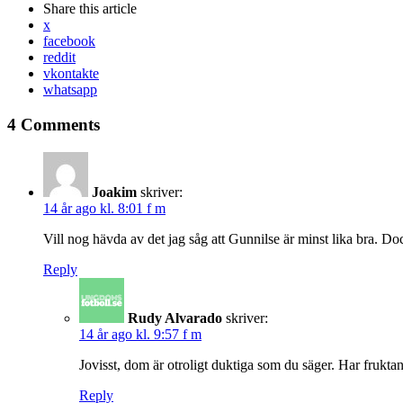
Share
this article
x
facebook
reddit
vkontakte
whatsapp
4 Comments
Joakim
skriver:
14 år ago kl. 8:01 f m
Vill nog hävda av det jag såg att Gunnilse är minst lika bra. D
Reply
Rudy Alvarado
skriver:
14 år ago kl. 9:57 f m
Jovisst, dom är otroligt duktiga som du säger. Har frukt
Reply