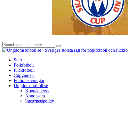
Search
Search
for:
Start
Pojkfotboll
Flickfotboll
Cupguiden
Fotbollsövningar
Ungdomsfotboll.se
Kontakta oss
Annonsera
Integritetspolicy