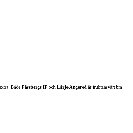
 extra. Både
Fässbergs IF
och
Lärje/Angered
är fruktansvärt bra