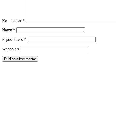
Kommentar
*
Namn
*
E-postadress
*
Webbplats