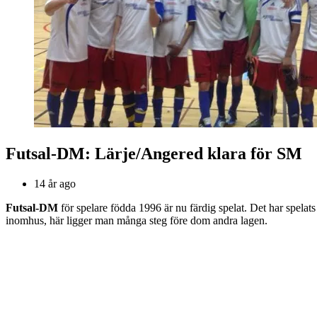
Futsal-DM: Lärje/Angered klara för SM
14 år ago
Futsal-DM
för spelare födda 1996 är nu färdig spelat. Det har spela
inomhus, här ligger man många steg före dom andra lagen.