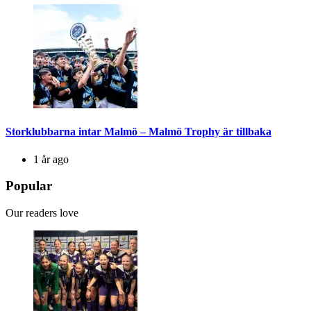
Storklubbarna intar Malmö – Malmö Trophy är tillbaka
1 år ago
Popular
Our readers love