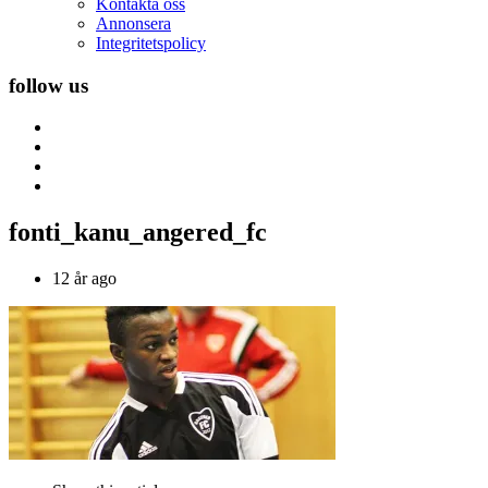
Kontakta oss
Annonsera
Integritetspolicy
follow us
fonti_kanu_angered_fc
12 år ago