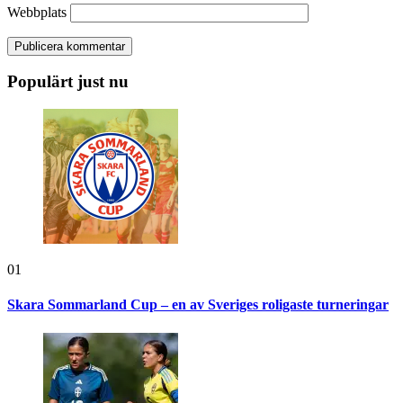
Webbplats
Populärt just nu
01
Skara Sommarland Cup – en av Sveriges roligaste turneringar