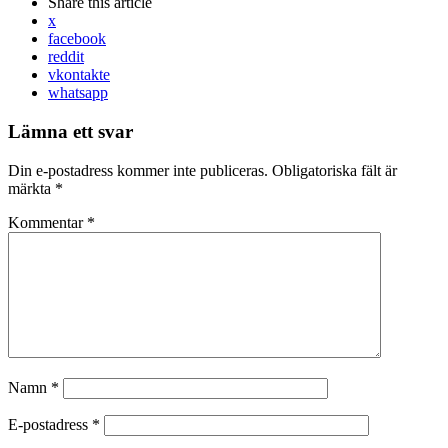
Share
this article
x
facebook
reddit
vkontakte
whatsapp
Lämna ett svar
Din e-postadress kommer inte publiceras.
Obligatoriska fält är
märkta
*
Kommentar
*
Namn
*
E-postadress
*