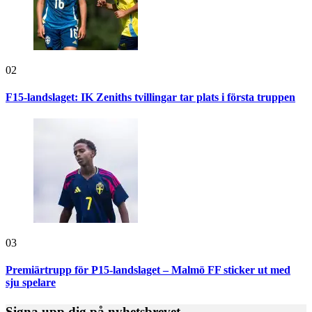
02
F15-landslaget: IK Zeniths tvillingar tar plats i första truppen
03
Premiärtrupp för P15-landslaget – Malmö FF sticker ut med
sju spelare
Signa upp dig på nyhetsbrevet