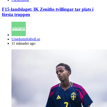
F15-landslaget: IK Zeniths tvillingar tar plats i
första truppen
Posted
Ungdomsfotboll.se
by
11 månader ago