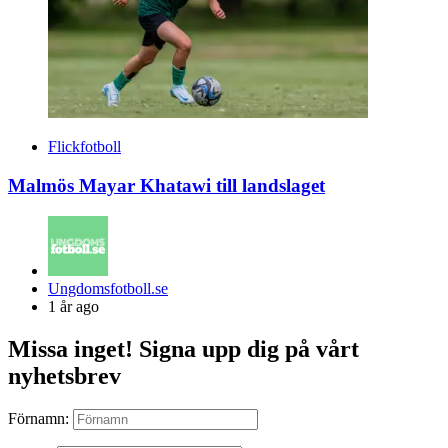
Flickfotboll
Malmös Mayar Khatawi till landslaget
Posted
Ungdomsfotboll.se
by
1 år ago
Missa inget! Signa upp dig på vårt
nyhetsbrev
Förnamn: