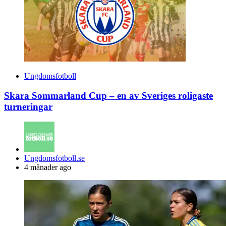
Ungdomsfotboll
Skara Sommarland Cup – en av Sveriges roligaste
turneringar
Posted
Ungdomsfotboll.se
by
4 månader ago