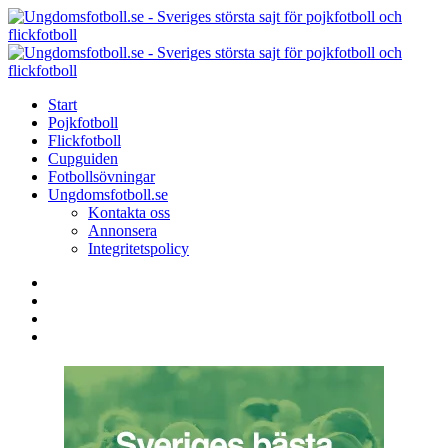
Menu
Search
Menu
U
-
S
Start
s
Pojkfotboll
s
Flickfotboll
f
Cupguiden
p
Fotbollsövningar
o
Ungdomsfotboll.se
f
Kontakta oss
Annonsera
Integritetspolicy
Search