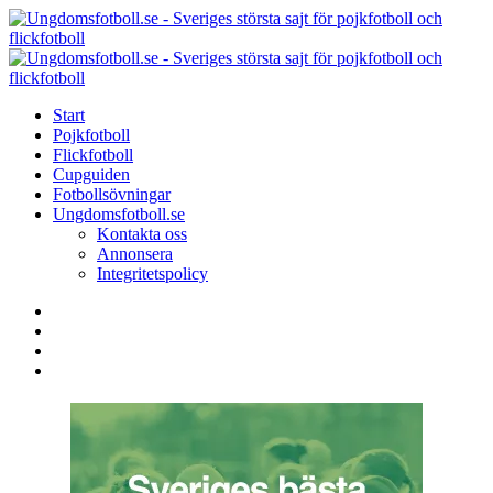
Menu
Search
Menu
U
-
S
Start
s
Pojkfotboll
s
Flickfotboll
f
Cupguiden
p
Fotbollsövningar
o
Ungdomsfotboll.se
f
Kontakta oss
Annonsera
Integritetspolicy
Search