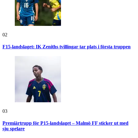
02
F15-landslaget: IK Zeniths tvillingar tar plats i första truppen
03
Premiärtrupp för P15-landslaget – Malmö FF sticker ut med
sju spelare