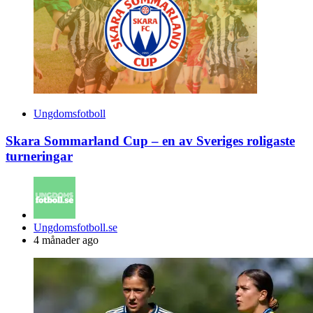
Ungdomsfotboll
Skara Sommarland Cup – en av Sveriges roligaste
turneringar
Posted
Ungdomsfotboll.se
by
4 månader ago