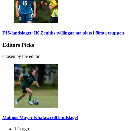
F15-landslaget: IK Zeniths tvillingar tar plats i första truppen
Editors Picks
chosen by the editor
Malmös Mayar Khatawi till landslaget
1 år ago