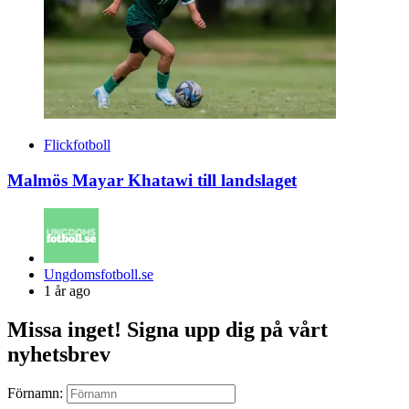
Flickfotboll
Malmös Mayar Khatawi till landslaget
Posted
Ungdomsfotboll.se
by
1 år ago
Missa inget! Signa upp dig på vårt
nyhetsbrev
Förnamn: