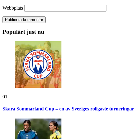
Webbplats
Populärt just nu
01
Skara Sommarland Cup – en av Sveriges roligaste turneringar