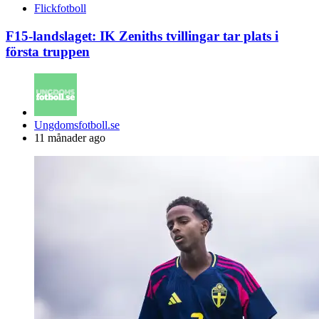
Flickfotboll
F15-landslaget: IK Zeniths tvillingar tar plats i
första truppen
Posted
Ungdomsfotboll.se
by
11 månader ago