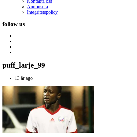
Kontakta oss
Annonsera
Integritetspolicy
follow us
puff_larje_99
13 år ago