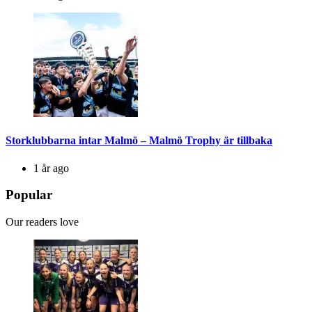
Storklubbarna intar Malmö – Malmö Trophy är tillbaka
1 år ago
Popular
Our readers love