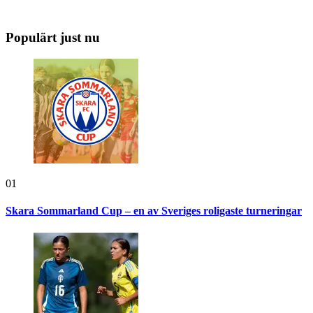
Populärt just nu
01
Skara Sommarland Cup – en av Sveriges roligaste turneringar