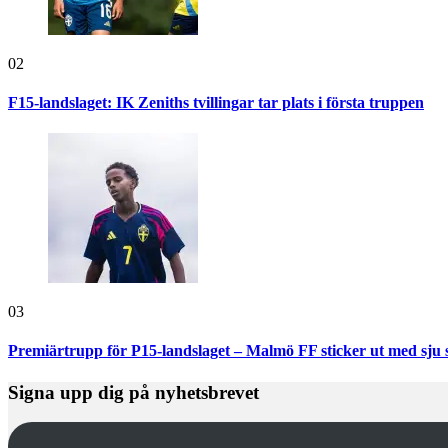
02
F15-landslaget: IK Zeniths tvillingar tar plats i första truppen
03
Premiärtrupp för P15-landslaget – Malmö FF sticker ut med sju 
Signa upp dig på nyhetsbrevet