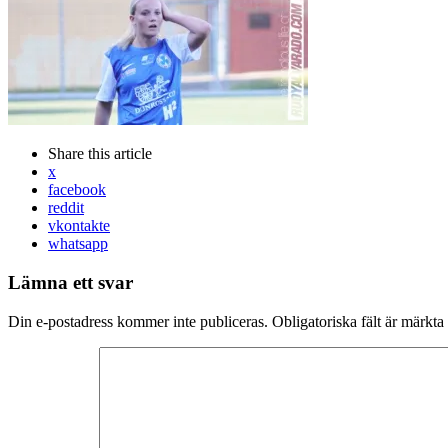
Share
this article
x
facebook
reddit
vkontakte
whatsapp
Lämna ett svar
Din e-postadress kommer inte publiceras.
Obligatoriska fält är märkta