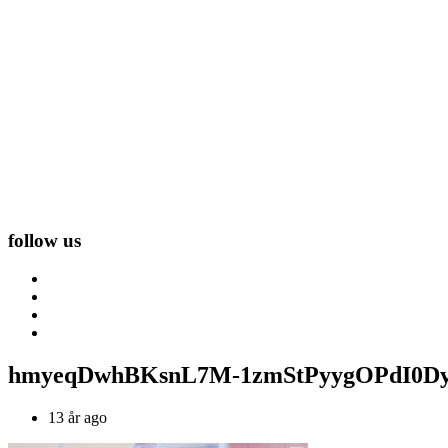
follow us
hmyeqDwhBKsnL7M-1zmStPyygOPdI0Dy
13 år ago