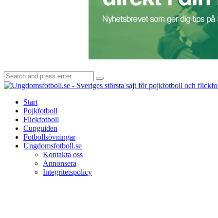
Search
Search
for:
Start
Pojkfotboll
Flickfotboll
Cupguiden
Fotbollsövningar
Ungdomsfotboll.se
Kontakta oss
Annonsera
Integritetspolicy