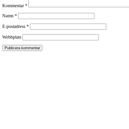
Kommentar
*
Namn
*
E-postadress
*
Webbplats