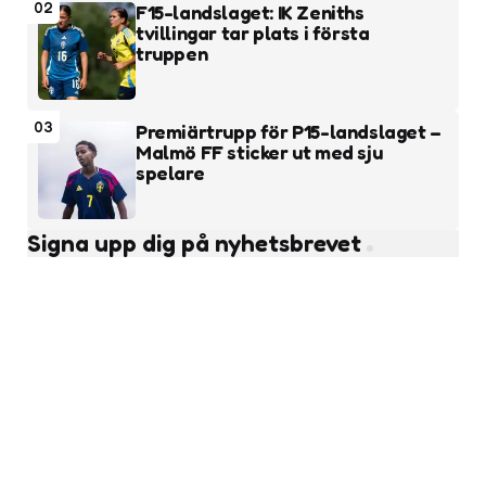
02
F15-landslaget: IK Zeniths
tvillingar tar plats i första
truppen
03
Premiärtrupp för P15-landslaget –
Malmö FF sticker ut med sju
spelare
Signa upp dig på nyhetsbrevet
Subscribe
Läs fler nyheter
Ungdomsfotboll