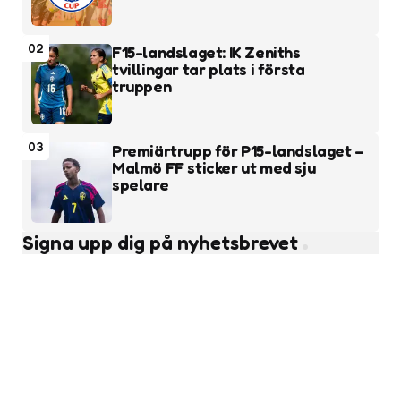
02
F15-landslaget: IK Zeniths
tvillingar tar plats i första
truppen
03
Premiärtrupp för P15-landslaget –
Malmö FF sticker ut med sju
spelare
Signa upp dig på nyhetsbrevet
Subscribe
Läs fler nyheter