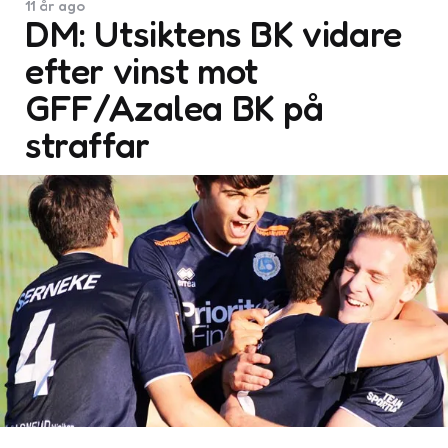
11 år ago
DM: Utsiktens BK vidare
efter vinst mot
GFF/Azalea BK på
straffar