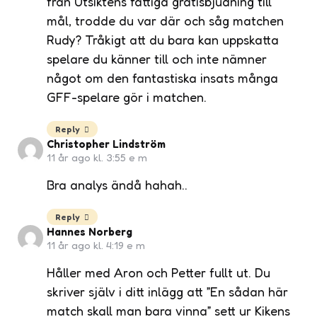
från Utsiktens fattiga gratisbjudning till
mål, trodde du var där och såg matchen
Rudy? Tråkigt att du bara kan uppskatta
spelare du känner till och inte nämner
något om den fantastiska insats många
GFF-spelare gör i matchen.
Reply
Christopher Lindström
11 år ago kl. 3:55 e m
Bra analys ändå hahah..
Reply
Hannes Norberg
11 år ago kl. 4:19 e m
Håller med Aron och Petter fullt ut. Du
skriver själv i ditt inlägg att ”En sådan här
match skall man bara vinna” sett ur Kikens