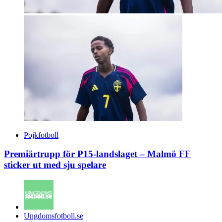
Pojkfotboll
Premiärtrupp för P15-landslaget – Malmö FF
sticker ut med sju spelare
Posted
Ungdomsfotboll.se