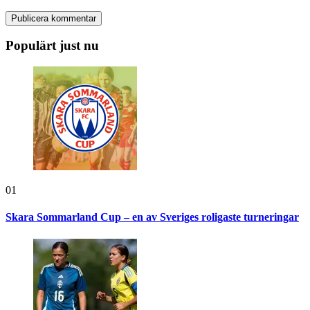
Populärt just nu
01
Skara Sommarland Cup – en av Sveriges roligaste turneringar