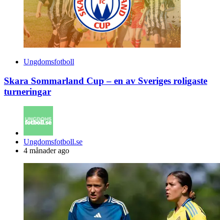
Ungdomsfotboll
Skara Sommarland Cup – en av Sveriges roligaste
turneringar
Posted
Ungdomsfotboll.se
by
4 månader ago