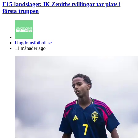
F15-landslaget: IK Zeniths tvillingar tar plats i
första truppen
Posted
Ungdomsfotboll.se
by
11 månader ago