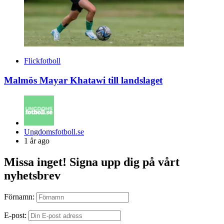
Flickfotboll
Malmös Mayar Khatawi till landslaget
Posted
Ungdomsfotboll.se
by
1 år ago
Missa inget! Signa upp dig på vårt
nyhetsbrev
Förnamn:
E-post: