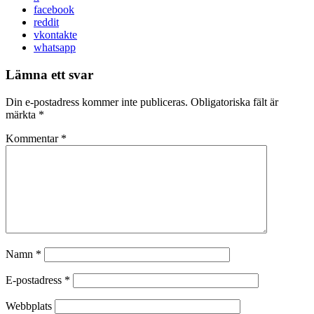
facebook
reddit
vkontakte
whatsapp
Lämna ett svar
Din e-postadress kommer inte publiceras.
Obligatoriska fält är
märkta
*
Kommentar
*
Namn
*
E-postadress
*
Webbplats