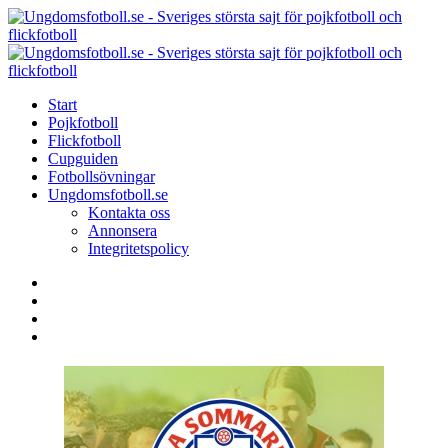
Menu
Search
Menu
U
-
S
Start
s
Pojkfotboll
s
Flickfotboll
f
Cupguiden
p
Fotbollsövningar
o
Ungdomsfotboll.se
f
Kontakta oss
Annonsera
Integritetspolicy
Search