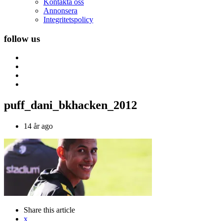
Kontakta oss
Annonsera
Integritetspolicy
follow us
puff_dani_bkhacken_2012
14 år ago
Share
this article
x