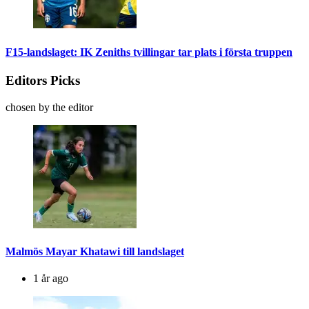
F15-landslaget: IK Zeniths tvillingar tar plats i första truppen
Editors Picks
chosen by the editor
Malmös Mayar Khatawi till landslaget
1 år ago