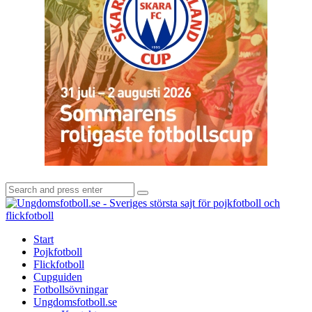
Search
Search
for:
U
-
S
Start
s
Pojkfotboll
s
Flickfotboll
f
Cupguiden
p
Fotbollsövningar
o
Ungdomsfotboll.se
f