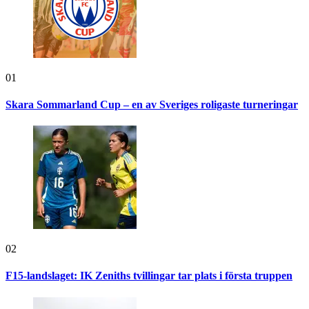
01
Skara Sommarland Cup – en av Sveriges roligaste turneringar
02
F15-landslaget: IK Zeniths tvillingar tar plats i första truppen