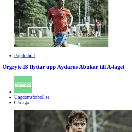
Pojkfotboll
Örgryte IS flyttar upp Aydarus Abukar till A-laget
Posted
Ungdomsfotboll.se
by
6 år ago