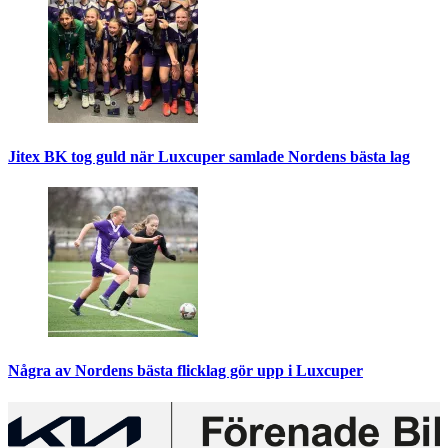
Jitex BK tog guld när Luxcuper samlade Nordens bästa lag
Några av Nordens bästa flicklag gör upp i Luxcuper