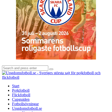
Search
Search
for:
U
-
S
Start
s
Pojkfotboll
s
Flickfotboll
f
Cupguiden
p
Fotbollsövningar
o
Ungdomsfotboll.se
f