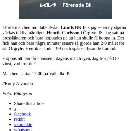
I förra matchen mot tabelltvåan
Lunds BK
fick jag se en ny stjärna
väckas till liv, nämligen
Henrik Carlsson
i Örgryte IS. Jag satt på
pressläktaren och bara hoppades på att han skulle få hoppa in. Det
fick han och bara några minuter senare så gjorde han 2-0 målet för
sitt Örgryte. Henrik är född 1995 och spås en lysande framtid.
Hoppas att han får chansen i dagens match igen. Jag tror på Öis
vinst, vad tror du?
Matchen startar 17:00 på Valhalla IP.
//Rudy Alvarado
Foto: Bildbyrån
Share
this article
x
facebook
reddit
vkontakte
whatsapp