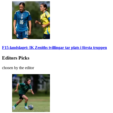
F15-landslaget: IK Zeniths tvillingar tar plats i första truppen
Editors Picks
chosen by the editor