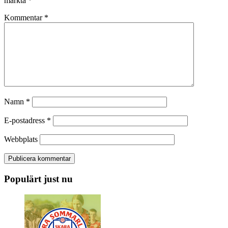
märkta
*
Kommentar
*
Namn
*
E-postadress
*
Webbplats
Populärt just nu