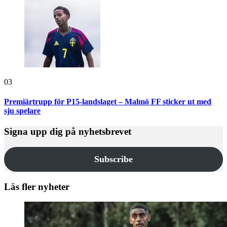
03
Premiärtrupp för P15-landslaget – Malmö FF sticker ut med
sju spelare
Signa upp dig på nyhetsbrevet
Subscribe
Läs fler nyheter