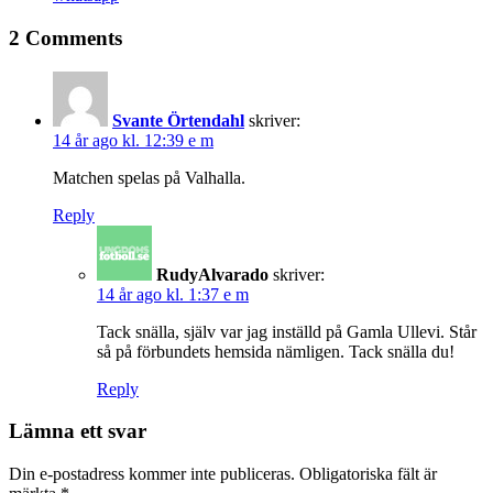
2 Comments
Svante Örtendahl
skriver:
14 år ago kl. 12:39 e m
Matchen spelas på Valhalla.
Reply
RudyAlvarado
skriver:
14 år ago kl. 1:37 e m
Tack snälla, själv var jag inställd på Gamla Ullevi. Står
så på förbundets hemsida nämligen. Tack snälla du!
Reply
Lämna ett svar
Din e-postadress kommer inte publiceras.
Obligatoriska fält är