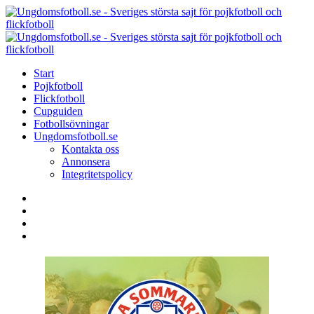
Menu
Search
Menu
U
-
S
Start
s
Pojkfotboll
s
Flickfotboll
f
Cupguiden
p
Fotbollsövningar
o
Ungdomsfotboll.se
f
Kontakta oss
Annonsera
Integritetspolicy
Search