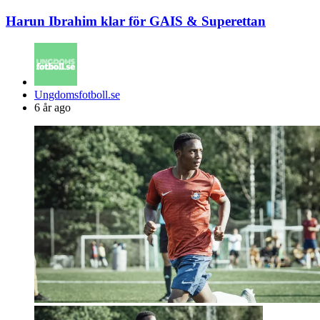
Harun Ibrahim klar för GAIS & Superettan
Posted
Ungdomsfotboll.se
by
6 år ago