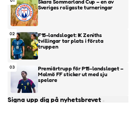
01
Skara Sommarland Cup – en av
Sveriges roligaste turneringar
02
F15-landslaget: IK Zeniths
tvillingar tar plats i första
truppen
03
Premiärtrupp för P15-landslaget –
Malmö FF sticker ut med sju
spelare
Signa upp dig på nyhetsbrevet
Subscribe