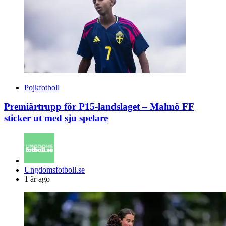
Pojkfotboll
Premiärtrupp för P15-landslaget – Malmö FF
sticker ut med sju spelare
Posted
Ungdomsfotboll.se
by
1 år ago