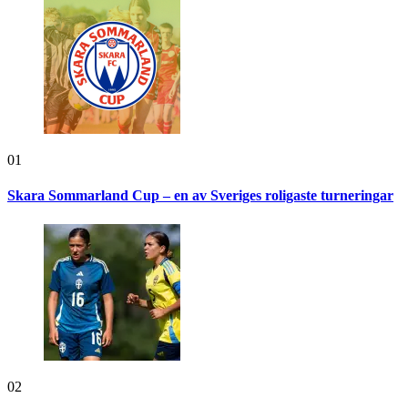
01
Skara Sommarland Cup – en av Sveriges roligaste turneringar
02