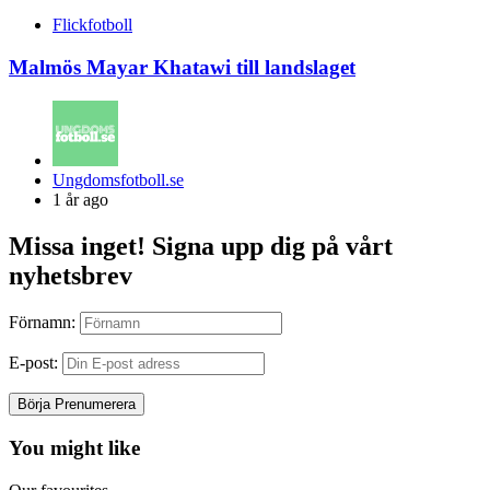
Flickfotboll
Malmös Mayar Khatawi till landslaget
Posted
Ungdomsfotboll.se
by
1 år ago
Missa inget! Signa upp dig på vårt
nyhetsbrev
Förnamn:
E-post:
You might like