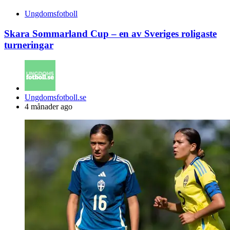
Ungdomsfotboll
Skara Sommarland Cup – en av Sveriges roligaste
turneringar
Posted
Ungdomsfotboll.se
by
4 månader ago