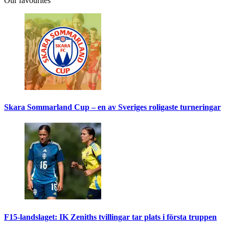
Our favourites
Skara Sommarland Cup – en av Sveriges roligaste turneringar
F15-landslaget: IK Zeniths tvillingar tar plats i första truppen