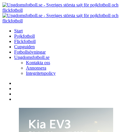
Menu
Search
Menu
U
-
S
Start
s
Pojkfotboll
s
Flickfotboll
f
Cupguiden
p
Fotbollsövningar
o
Ungdomsfotboll.se
f
Kontakta oss
Annonsera
Integritetspolicy
Search