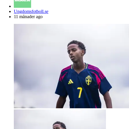
Posted
Ungdomsfotboll.se
by
11 månader ago