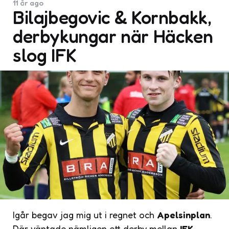
11 år ago
Bilajbegovic & Kornbakk,
derbykungar när Häcken
slog IFK
Igår begav jag mig ut i regnet och
Apelsinplan
.
Där väntade nämligen ett derby mellan
IFK