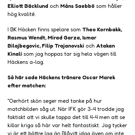
Elliott Bäcklund
och
Måns Saebbö
som håller
hög kvalité.
I BK Häcken finns spelare som
Theo Kornbakk,
Rasmus Wendt, Mirad Garza, Ismar
Bilajbegovic, Filip Trajanovski
och
Atakan
Kinali
som jag hoppas tar sig hela vägen till
Häckens a-lag.
Så här sade Häckens tränare Oscar Marek
efter matchen:
”Oerhört skön seger med tanke på hur
matchbilden såg ut. När IFK gör 3-4 trodde jag
faktiskt att vi skulle tappa det till 4-4 men att se
killar kriga så här var helt fantastiskt. Jag tycker
vi är ett bättre lag än Blåvitt idag även om inte