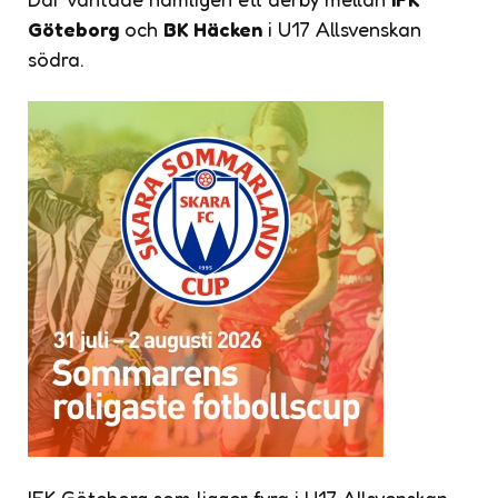
Göteborg
och
BK Häcken
i U17 Allsvenskan
södra.
IFK Göteborg som ligger fyra i U17 Allsvenskan