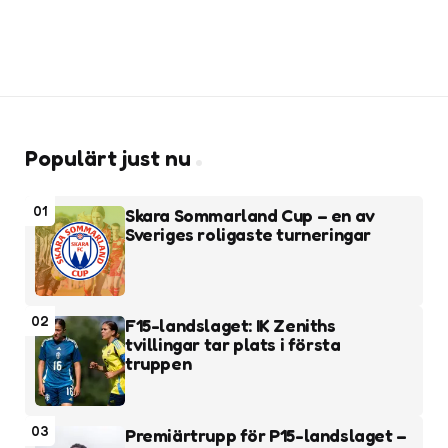
Populärt just nu
01
Skara Sommarland Cup – en av
Sveriges roligaste turneringar
02
F15-landslaget: IK Zeniths
tvillingar tar plats i första
truppen
03
Premiärtrupp för P15-landslaget –