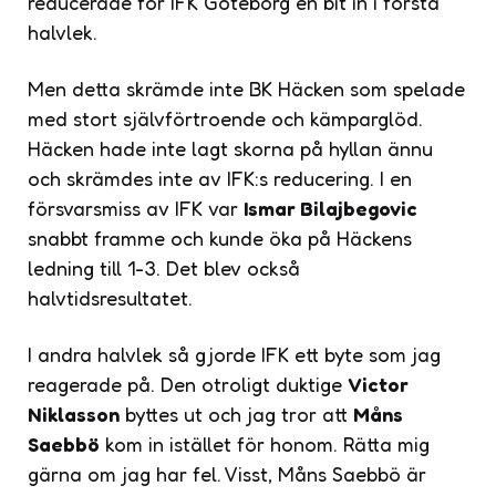
reducerade för IFK Göteborg en bit in i första
halvlek.
Men detta skrämde inte BK Häcken som spelade
med stort självförtroende och kämparglöd.
Häcken hade inte lagt skorna på hyllan ännu
och skrämdes inte av IFK:s reducering. I en
försvarsmiss av IFK var
Ismar Bilajbegovic
snabbt framme och kunde öka på Häckens
ledning till 1-3. Det blev också
halvtidsresultatet.
I andra halvlek så gjorde IFK ett byte som jag
reagerade på. Den otroligt duktige
Victor
Niklasson
byttes ut och jag tror att
Måns
Saebbö
kom in istället för honom. Rätta mig
gärna om jag har fel. Visst, Måns Saebbö är