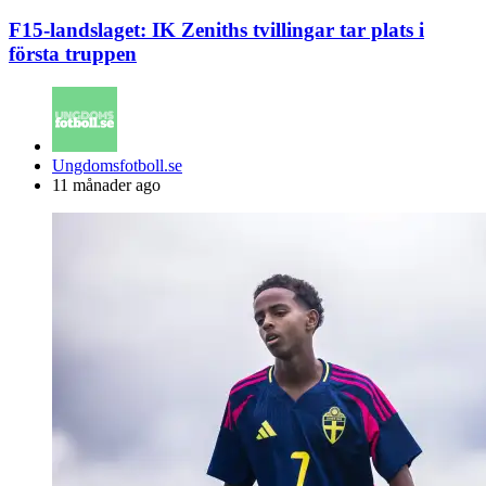
F15-landslaget: IK Zeniths tvillingar tar plats i
första truppen
Posted
Ungdomsfotboll.se
by
11 månader ago