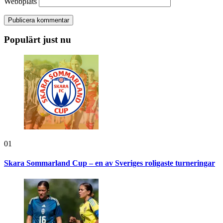
Webbplats
Populärt just nu
01
Skara Sommarland Cup – en av Sveriges roligaste turneringar