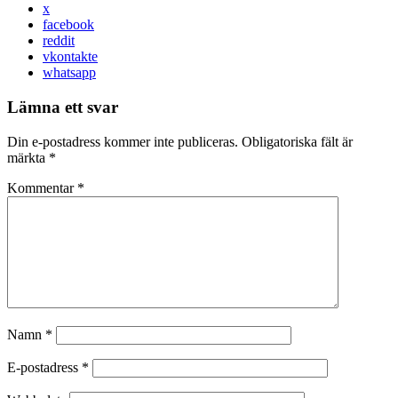
x
facebook
reddit
vkontakte
whatsapp
Lämna ett svar
Din e-postadress kommer inte publiceras.
Obligatoriska fält är
märkta
*
Kommentar
*
Namn
*
E-postadress
*