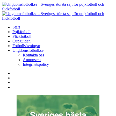
Menu
Search
Menu
U
-
S
Start
s
Pojkfotboll
s
Flickfotboll
f
Cupguiden
p
Fotbollsövningar
o
Ungdomsfotboll.se
f
Kontakta oss
Annonsera
Integritetspolicy
Search