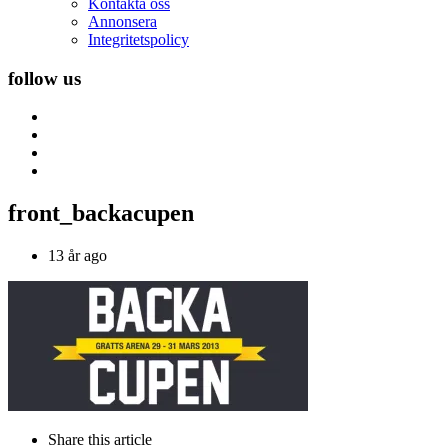
Kontakta oss
Annonsera
Integritetspolicy
follow us
front_backacupen
13 år ago
Share
this article