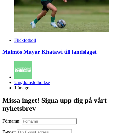
Flickfotboll
Malmös Mayar Khatawi till landslaget
Posted
Ungdomsfotboll.se
by
1 år ago
Missa inget! Signa upp dig på vårt
nyhetsbrev
Förnamn:
E-post: