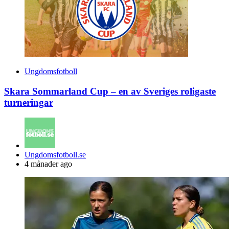
Ungdomsfotboll
Skara Sommarland Cup – en av Sveriges roligaste
turneringar
Posted
Ungdomsfotboll.se
by
4 månader ago