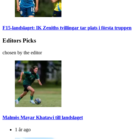
F15-landslaget: IK Zeniths tvillingar tar plats i första truppen
Editors Picks
chosen by the editor
Malmös Mayar Khatawi till landslaget
1 år ago