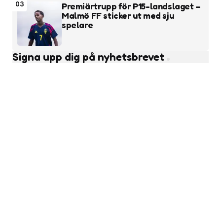
03
Premiärtrupp för P15-landslaget –
Malmö FF sticker ut med sju
spelare
Signa upp dig på nyhetsbrevet
Subscribe
Läs fler nyheter
Ungdomsfotboll