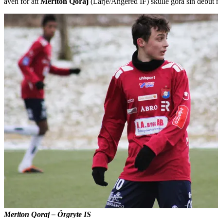
även för att
Meriton Qoraj
(Lärje/Angered IF) skulle göra sin debut
Meriton Qoraj – Örgryte IS