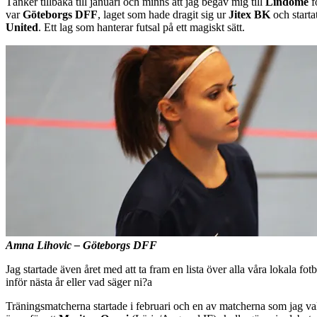
Tänker tillbaka till januari och minns att jag begav mig till
Lindome
fö
var
Göteborgs DFF
, laget som hade dragit sig ur
Jitex BK
och starta
United
. Ett lag som hanterar futsal på ett magiskt sätt.
Amna Lihovic – Göteborgs DFF
Jag startade även året med att ta fram en lista över alla våra lokala fot
inför nästa år eller vad säger ni?a
Träningsmatcherna startade i februari och en av matcherna som jag va