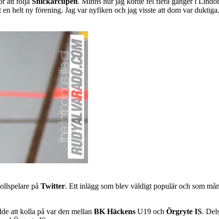
r att följa
Snickarcupen
. Minns hur jag körde fel flera gånger i Lindo
t en helt ny förening. Jag var nyfiken och jag visste att dom var duktiga
bollspelare på
Twitter
. Ett inlägg som blev väldigt populär och som mån
lde att kolla på var den mellan
BK Häckens
U19 och
Örgryte IS
. Del