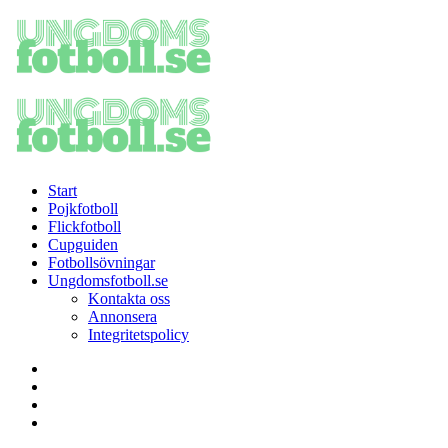
Menu
Search
Menu
Ungdomsfotboll.se
-
Sveriges
största
sajt
för
Start
pojkfotboll
Pojkfotboll
och
Flickfotboll
flickfotboll
Cupguiden
Fotbollsövningar
Ungdomsfotboll.se
Kontakta oss
Annonsera
Integritetspolicy