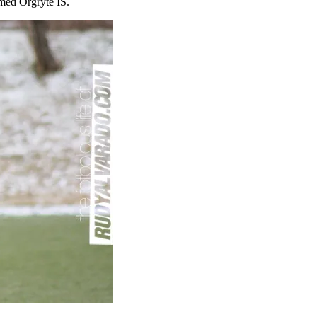
 med Örgryte IS.