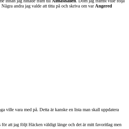
me innan jag hittade fram till
Almåshallen
. Dom jag främst ville följa
. Några andra jag valde att titta på och skriva om var
Angered
ga ville vara med på. Detta är kanske en lista man skall uppdatera
s för att jag följt Häcken väldigt länge och det är mitt favoritlag men