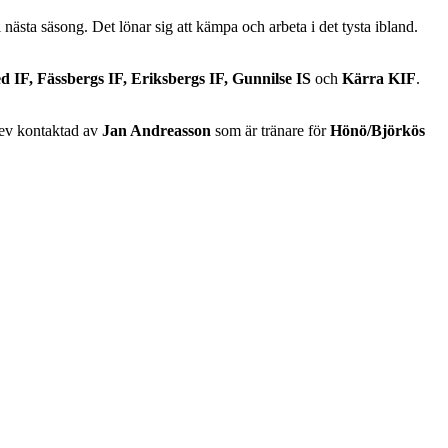
nästa säsong. Det lönar sig att kämpa och arbeta i det tysta ibland.
 IF, Fässbergs IF, Eriksbergs IF, Gunnilse IS
och
Kärra KIF
.
blev kontaktad av
Jan Andreasson
som är tränare för
Hönö/Björkös