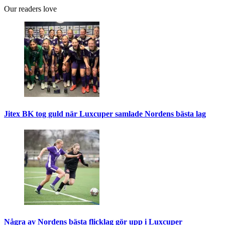
Our readers love
Jitex BK tog guld när Luxcuper samlade Nordens bästa lag
Några av Nordens bästa flicklag gör upp i Luxcuper