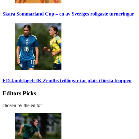
Skara Sommarland Cup – en av Sveriges roligaste turneringar
F15-landslaget: IK Zeniths tvillingar tar plats i första truppen
Editors Picks
chosen by the editor