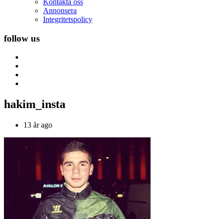
Kontakta oss
Annonsera
Integritetspolicy
follow us
hakim_insta
13 år ago