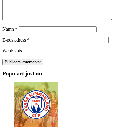
Namn
*
E-postadress
*
Webbplats
Populärt just nu