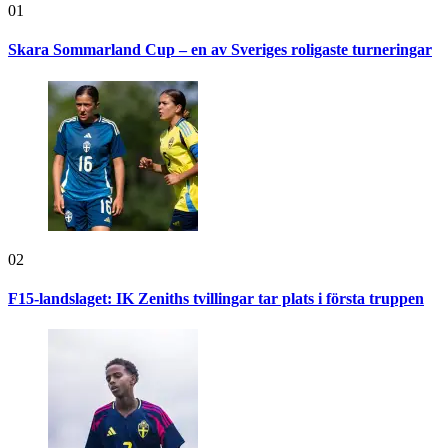
01
Skara Sommarland Cup – en av Sveriges roligaste turneringar
02
F15-landslaget: IK Zeniths tvillingar tar plats i första truppen