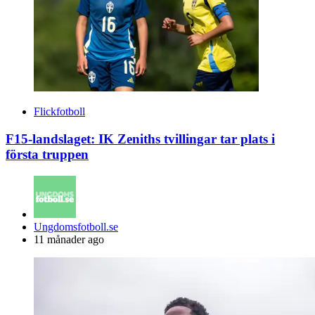
Flickfotboll
F15-landslaget: IK Zeniths tvillingar tar plats i
första truppen
Posted
Ungdomsfotboll.se
by
11 månader ago