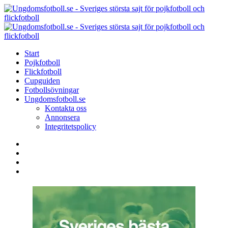
Menu
Search
Menu
U
-
S
Start
s
Pojkfotboll
s
Flickfotboll
f
Cupguiden
p
Fotbollsövningar
o
Ungdomsfotboll.se
f
Kontakta oss
Annonsera
Integritetspolicy
Search