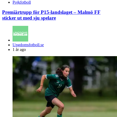
Pojkfotboll
Premiärtrupp för P15-landslaget – Malmö FF
sticker ut med sju spelare
Posted
Ungdomsfotboll.se
by
1 år ago