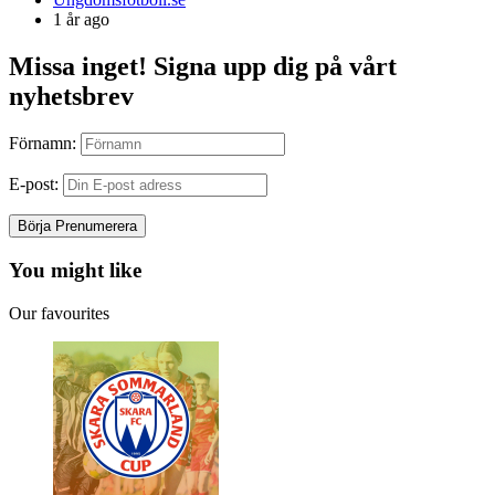
by
1 år ago
Missa inget! Signa upp dig på vårt
nyhetsbrev
Förnamn:
E-post:
You might like
Our favourites