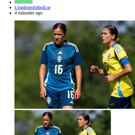
Posted
Ungdomsfotboll.se
by
4 månader ago