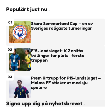
Populärt just nu
01
Skara Sommarland Cup – en av
Sveriges roligaste turneringar
02
F15-landslaget: IK Zeniths
tvillingar tar plats i första
truppen
03
Premiärtrupp för P15-landslaget –
Malmö FF sticker ut med sju
spelare
Signa upp dig på nyhetsbrevet