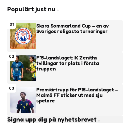
Populärt just nu
01
Skara Sommarland Cup – en av
Sveriges roligaste turneringar
02
F15-landslaget: IK Zeniths
tvillingar tar plats i första
truppen
03
Premiärtrupp för P15-landslaget –
Malmö FF sticker ut med sju
spelare
Signa upp dig på nyhetsbrevet