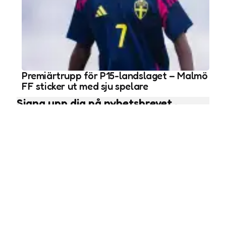
Premiärtrupp för P15-landslaget – Malmö
FF sticker ut med sju spelare
Signa upp dig på nyhetsbrevet
Subscribe
Läs fler nyheter
Ungdomsfotboll