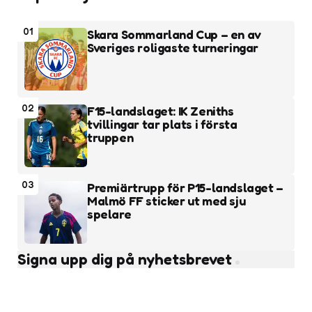
01
Skara Sommarland Cup – en av
Sveriges roligaste turneringar
02
F15-landslaget: IK Zeniths
tvillingar tar plats i första
truppen
03
Premiärtrupp för P15-landslaget –
Malmö FF sticker ut med sju
spelare
Signa upp dig på nyhetsbrevet
Subscribe