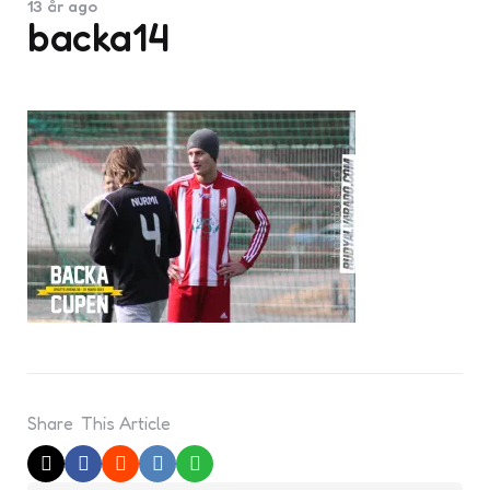
13 år ago
backa14
Share
This Article