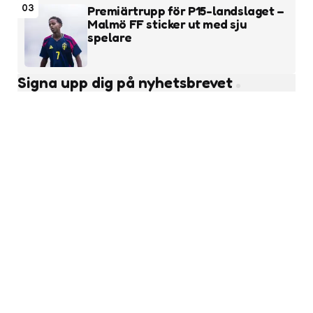
03
Premiärtrupp för P15-landslaget –
Malmö FF sticker ut med sju
spelare
Signa upp dig på nyhetsbrevet
Subscribe
Läs fler nyheter
Ungdomsfotboll