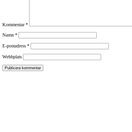
Kommentar
*
Namn
*
E-postadress
*
Webbplats