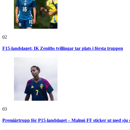
02
F15-landslaget: IK Zeniths tvillingar tar plats i första truppen
03
Premiärtrupp för P15-landslaget – Malmö FF sticker ut med sju 