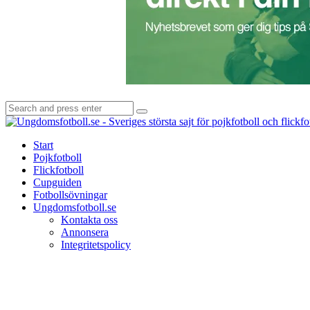
Search
Search
for:
Start
Pojkfotboll
Flickfotboll
Cupguiden
Fotbollsövningar
Ungdomsfotboll.se
Kontakta oss
Annonsera
Integritetspolicy