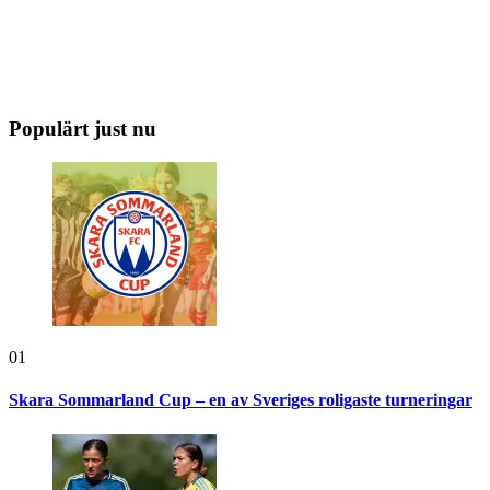
Populärt just nu
01
Skara Sommarland Cup – en av Sveriges roligaste turneringar