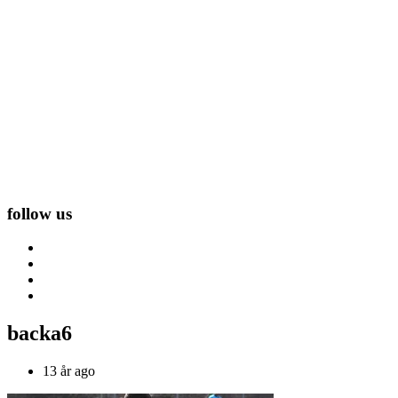
follow us
backa6
13 år ago