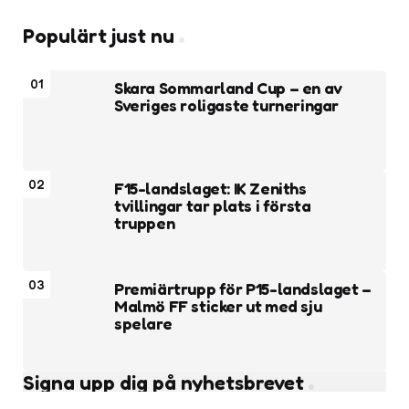
Populärt just nu
01
Skara Sommarland Cup – en av
Sveriges roligaste turneringar
02
F15-landslaget: IK Zeniths
tvillingar tar plats i första
truppen
03
Premiärtrupp för P15-landslaget –
Malmö FF sticker ut med sju
spelare
Signa upp dig på nyhetsbrevet