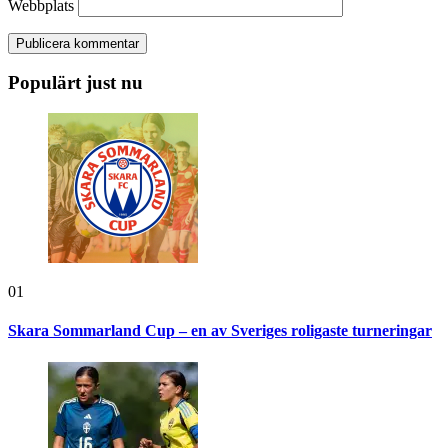
Webbplats
Populärt just nu
01
Skara Sommarland Cup – en av Sveriges roligaste turneringar