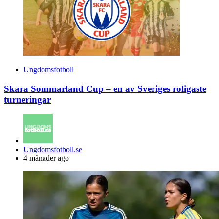
Ungdomsfotboll
Skara Sommarland Cup – en av Sveriges roligaste
turneringar
Posted
Ungdomsfotboll.se
by
4 månader ago