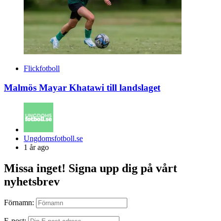
Flickfotboll
Malmös Mayar Khatawi till landslaget
Posted
Ungdomsfotboll.se
by
1 år ago
Missa inget! Signa upp dig på vårt
nyhetsbrev
Förnamn:
E-post: