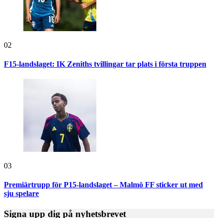
02
F15-landslaget: IK Zeniths tvillingar tar plats i första truppen
03
Premiärtrupp för P15-landslaget – Malmö FF sticker ut med
sju spelare
Signa upp dig på nyhetsbrevet