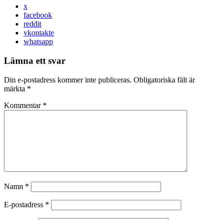
x
facebook
reddit
vkontakte
whatsapp
Lämna ett svar
Din e-postadress kommer inte publiceras.
Obligatoriska fält är
märkta
*
Kommentar
*
Namn
*
E-postadress
*