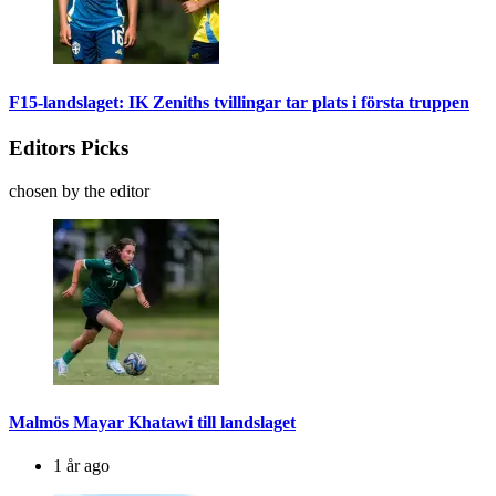
F15-landslaget: IK Zeniths tvillingar tar plats i första truppen
Editors Picks
chosen by the editor
Malmös Mayar Khatawi till landslaget
1 år ago