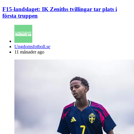
F15-landslaget: IK Zeniths tvillingar tar plats i
första truppen
Posted
Ungdomsfotboll.se
by
11 månader ago