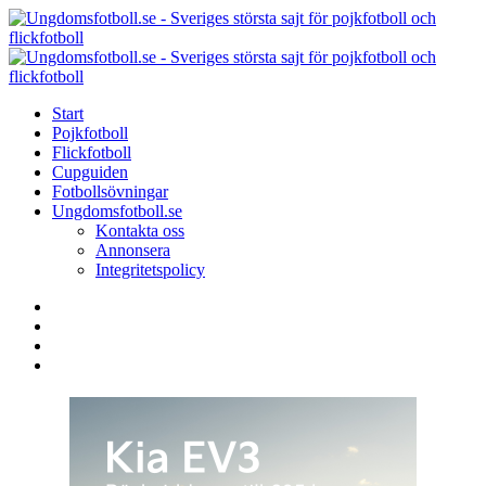
Menu
Search
Menu
U
-
S
Start
s
Pojkfotboll
s
Flickfotboll
f
Cupguiden
p
Fotbollsövningar
o
Ungdomsfotboll.se
f
Kontakta oss
Annonsera
Integritetspolicy
Search