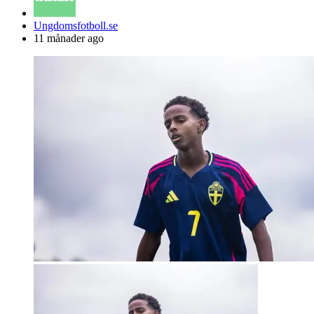
Posted
Ungdomsfotboll.se
by
11 månader ago