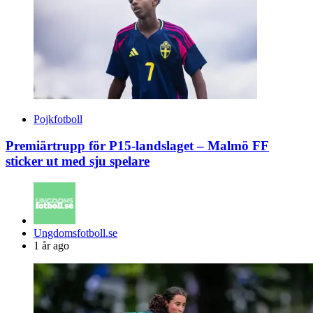
Pojkfotboll
Premiärtrupp för P15-landslaget – Malmö FF
sticker ut med sju spelare
Posted
Ungdomsfotboll.se
by
1 år ago