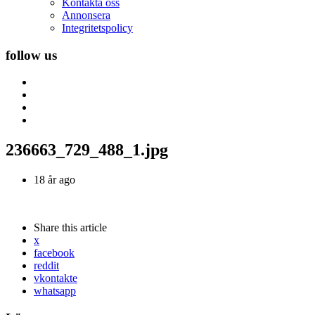
Kontakta oss
Annonsera
Integritetspolicy
follow us
236663_729_488_1.jpg
18 år ago
Share
this article
x
facebook
reddit
vkontakte
whatsapp