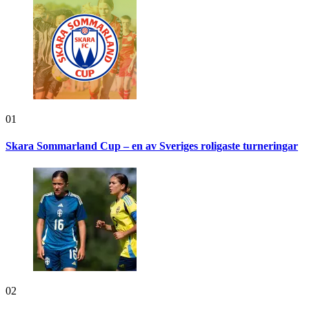
01
Skara Sommarland Cup – en av Sveriges roligaste turneringar
02