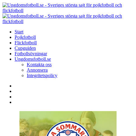
Menu
Search
Menu
U
-
S
Start
s
Pojkfotboll
s
Flickfotboll
f
Cupguiden
p
Fotbollsövningar
o
Ungdomsfotboll.se
f
Kontakta oss
Annonsera
Integritetspolicy
Search