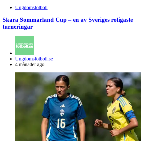
Ungdomsfotboll
Skara Sommarland Cup – en av Sveriges roligaste
turneringar
Posted
Ungdomsfotboll.se
by
4 månader ago