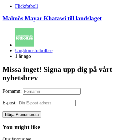
Flickfotboll
Malmös Mayar Khatawi till landslaget
Posted
Ungdomsfotboll.se
by
1 år ago
Missa inget! Signa upp dig på vårt
nyhetsbrev
Förnamn:
E-post:
You might like
Our favourites