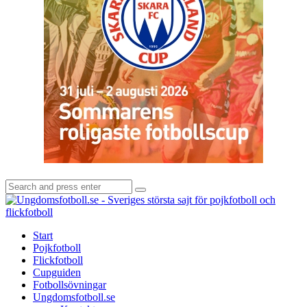
Search
Search
for:
U
-
S
Start
s
Pojkfotboll
s
Flickfotboll
f
Cupguiden
p
Fotbollsövningar
o
Ungdomsfotboll.se
f