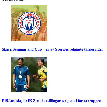
Skara Sommarland Cup – en av Sveriges roligaste turneringar
F15-landslaget: IK Zeniths tvillingar tar plats i första truppen