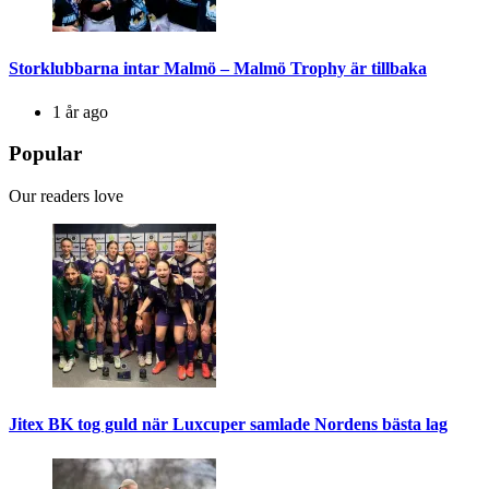
Storklubbarna intar Malmö – Malmö Trophy är tillbaka
1 år ago
Popular
Our readers love
Jitex BK tog guld när Luxcuper samlade Nordens bästa lag