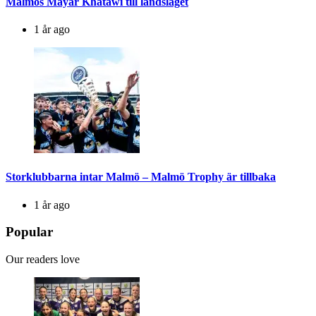
Malmös Mayar Khatawi till landslaget
1 år ago
Storklubbarna intar Malmö – Malmö Trophy är tillbaka
1 år ago
Popular
Our readers love