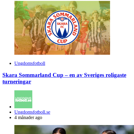
Ungdomsfotboll
Skara Sommarland Cup – en av Sveriges roligaste
turneringar
Posted
Ungdomsfotboll.se
by
4 månader ago