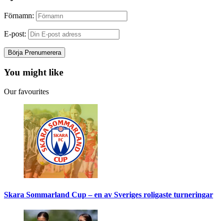
Förnamn:
E-post:
You might like
Our favourites
Skara Sommarland Cup – en av Sveriges roligaste turneringar