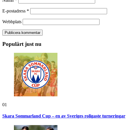
Namn
*
E-postadress
*
Webbplats
Populärt just nu
01
Skara Sommarland Cup – en av Sveriges roligaste turneringar