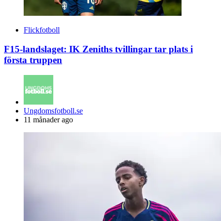
Flickfotboll
F15-landslaget: IK Zeniths tvillingar tar plats i
första truppen
Posted
Ungdomsfotboll.se
by
11 månader ago