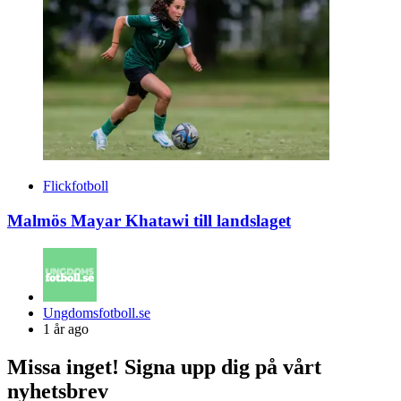
Flickfotboll
Malmös Mayar Khatawi till landslaget
Posted
Ungdomsfotboll.se
by
1 år ago
Missa inget! Signa upp dig på vårt
nyhetsbrev