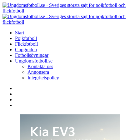
Menu
Search
Menu
U
-
S
Start
s
Pojkfotboll
s
Flickfotboll
f
Cupguiden
p
Fotbollsövningar
o
Ungdomsfotboll.se
f
Kontakta oss
Annonsera
Integritetspolicy
Search