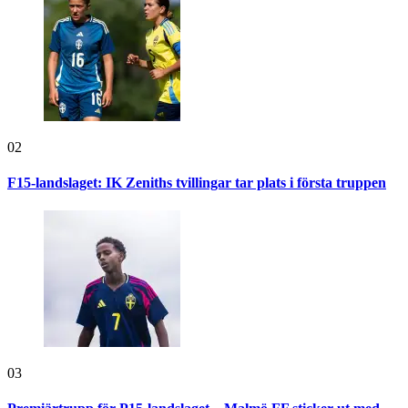
02
F15-landslaget: IK Zeniths tvillingar tar plats i första truppen
03