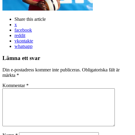
Share
this article
x
facebook
reddit
vkontakte
whatsapp
Lämna ett svar
Din e-postadress kommer inte publiceras.
Obligatoriska fält är
märkta
*
Kommentar
*