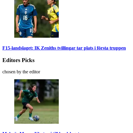
F15-landslaget: IK Zeniths tvillingar tar plats i första truppen
Editors Picks
chosen by the editor