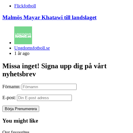
Flickfotboll
Malmös Mayar Khatawi till landslaget
Posted
Ungdomsfotboll.se
by
1 år ago
Missa inget! Signa upp dig på vårt
nyhetsbrev
Förnamn:
E-post:
You might like
Our favourites