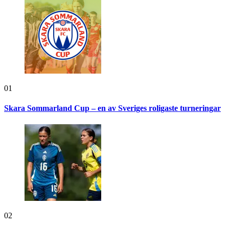
01
Skara Sommarland Cup – en av Sveriges roligaste turneringar
02