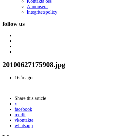
Kontakta oss
Annonsera
Integritetspolicy
follow us
20100627175908.jpg
16 år ago
Share
this article
x
facebook
reddit
vkontakte
whatsapp