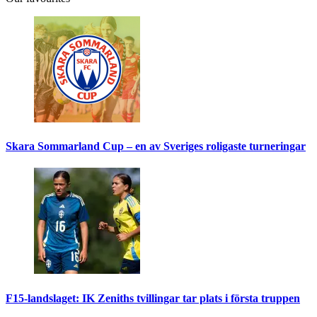
Skara Sommarland Cup – en av Sveriges roligaste turneringar
F15-landslaget: IK Zeniths tvillingar tar plats i första truppen