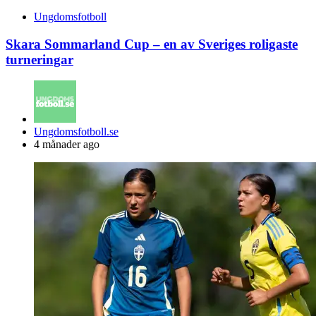
Ungdomsfotboll
Skara Sommarland Cup – en av Sveriges roligaste
turneringar
Posted
Ungdomsfotboll.se
by
4 månader ago