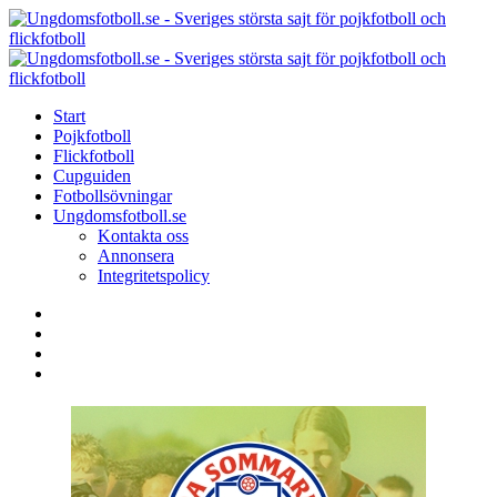
Menu
Search
Menu
U
-
S
Start
s
Pojkfotboll
s
Flickfotboll
f
Cupguiden
p
Fotbollsövningar
o
Ungdomsfotboll.se
f
Kontakta oss
Annonsera
Integritetspolicy
Search