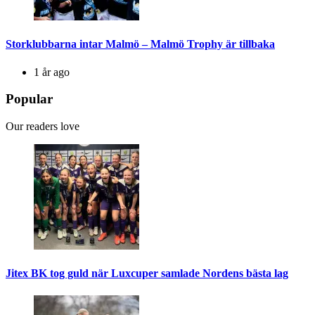
Storklubbarna intar Malmö – Malmö Trophy är tillbaka
1 år ago
Popular
Our readers love
Jitex BK tog guld när Luxcuper samlade Nordens bästa lag