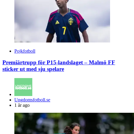
Pojkfotboll
Premiärtrupp för P15-landslaget – Malmö FF
sticker ut med sju spelare
Posted
Ungdomsfotboll.se
by
1 år ago