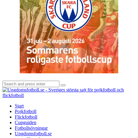
Search
Search
for:
U
-
S
Start
s
Pojkfotboll
s
Flickfotboll
f
Cupguiden
p
Fotbollsövningar
o
Ungdomsfotboll.se
f