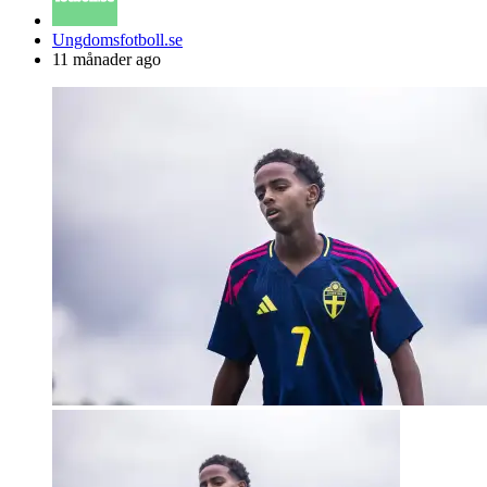
Posted
Ungdomsfotboll.se
by
11 månader ago