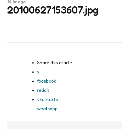
16 år ago
20100627153607.jpg
Share
this article
x
facebook
reddit
vkontakte
whatsapp