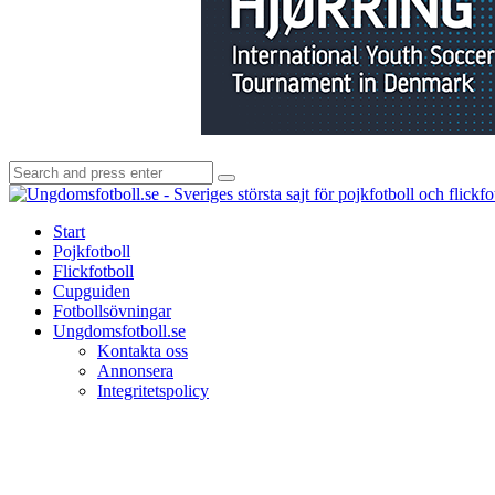
Search
Search
for:
Start
Pojkfotboll
Flickfotboll
Cupguiden
Fotbollsövningar
Ungdomsfotboll.se
Kontakta oss
Annonsera
Integritetspolicy