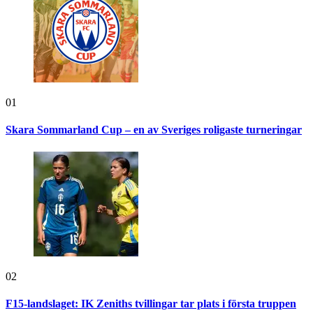
01
Skara Sommarland Cup – en av Sveriges roligaste turneringar
02
F15-landslaget: IK Zeniths tvillingar tar plats i första truppen