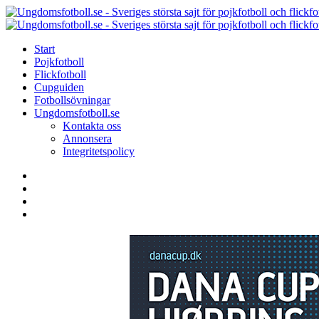
Menu
Search
Menu
Start
Pojkfotboll
Flickfotboll
Cupguiden
Fotbollsövningar
Ungdomsfotboll.se
Kontakta oss
Annonsera
Integritetspolicy
Search