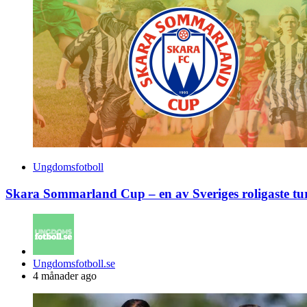
Ungdomsfotboll
Skara Sommarland Cup – en av Sveriges roligaste tu
Posted
Ungdomsfotboll.se
by
4 månader ago