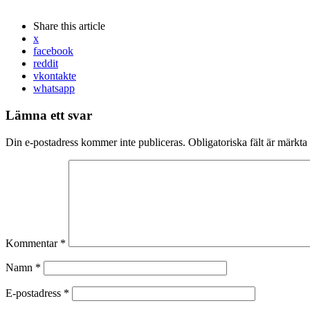
Share
this article
x
facebook
reddit
vkontakte
whatsapp
Lämna ett svar
Din e-postadress kommer inte publiceras.
Obligatoriska fält är märkta
Kommentar
*
Namn
*
E-postadress
*