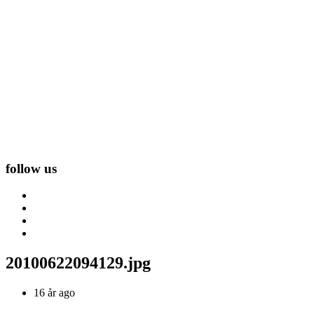
follow us
20100622094129.jpg
16 år ago