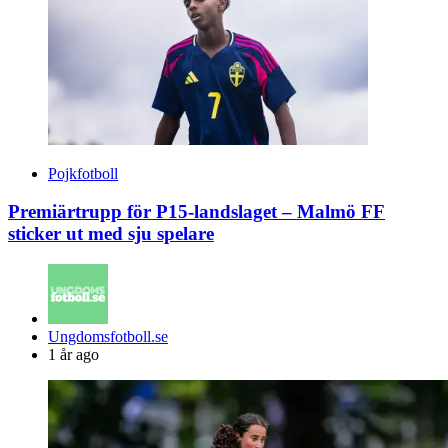
Pojkfotboll
Premiärtrupp för P15-landslaget – Malmö FF
sticker ut med sju spelare
Posted
Ungdomsfotboll.se
by
1 år ago