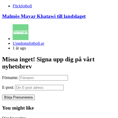
Flickfotboll
Malmös Mayar Khatawi till landslaget
Posted
Ungdomsfotboll.se
by
1 år ago
Missa inget! Signa upp dig på vårt
nyhetsbrev
Förnamn:
E-post:
You might like