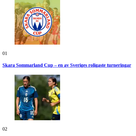
01
Skara Sommarland Cup – en av Sveriges roligaste turneringar
02