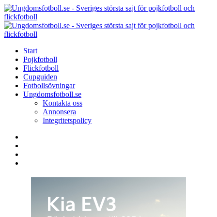
Menu
Search
Menu
U
-
S
Start
s
Pojkfotboll
s
Flickfotboll
f
Cupguiden
p
Fotbollsövningar
o
Ungdomsfotboll.se
f
Kontakta oss
Annonsera
Integritetspolicy
Search