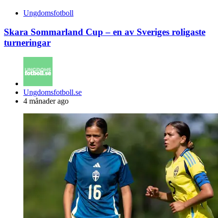
Ungdomsfotboll
Skara Sommarland Cup – en av Sveriges roligaste
turneringar
Posted
Ungdomsfotboll.se
by
4 månader ago