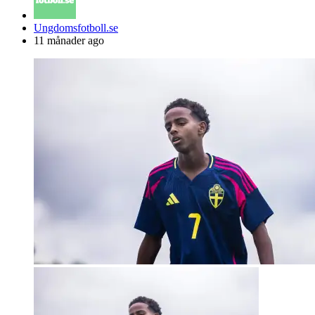
Posted
Ungdomsfotboll.se
by
11 månader ago