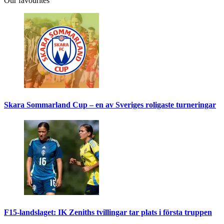
Our favourites
Skara Sommarland Cup – en av Sveriges roligaste turneringar
F15-landslaget: IK Zeniths tvillingar tar plats i första truppen