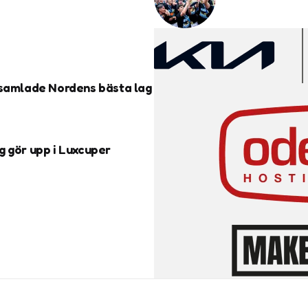
 samlade Nordens bästa lag
g gör upp i Luxcuper