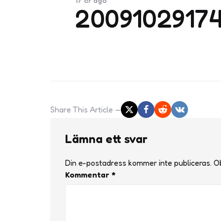
17 år ago
20091029174
Share
This Article
Lämna ett svar
Din e-postadress kommer inte publiceras.
Ob
Kommentar
*