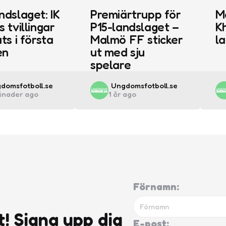
ndslaget: IK
Premiärtrupp för
M
s tvillingar
P15-landslaget –
Kh
ts i första
Malmö FF sticker
l
en
ut med sju
spelare
ted
Posted
domsfotboll.se
Ungdomsfotboll.se
ånader ago
1 år ago
by
Förnamn:
t! Signa upp dig
E-post: