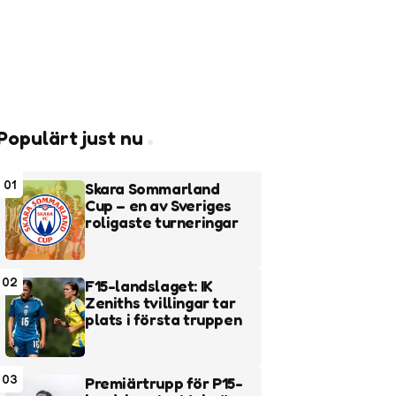
Populärt just nu
01
Skara Sommarland
Cup – en av Sveriges
roligaste turneringar
02
F15-landslaget: IK
Zeniths tvillingar tar
plats i första truppen
03
Premiärtrupp för P15-