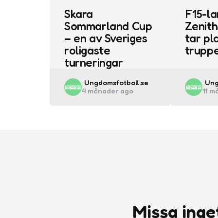
Skara
F15-la
Sommarland Cup
Zenith
– en av Sveriges
tar pla
roligaste
trupp
turneringar
Posted
Pos
Ungdomsfotboll.se
Ung
4 månader ago
11 m
by
by
Missa inge