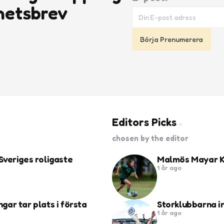
hetsbrev
Editors Picks
chosen by the editor
Sveriges roligaste
Malmös Mayar Kh
1 år ago
ngar tar plats i första
Storklubbarna i
1 år ago