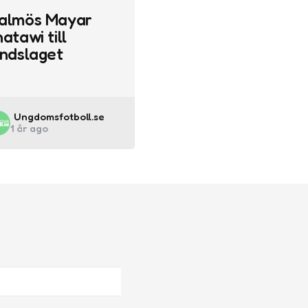
almös Mayar
atawi till
andslaget
Posted
Ungdomsfotboll.se
1 år ago
by