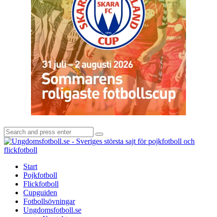
Search
Search
for:
U
-
S
Start
s
Pojkfotboll
s
Flickfotboll
f
Cupguiden
p
Fotbollsövningar
o
Ungdomsfotboll.se
f