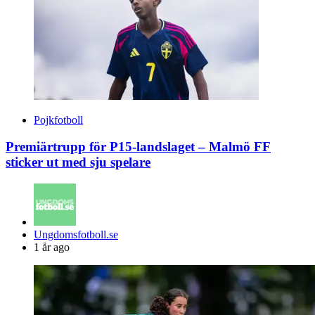
Pojkfotboll
Premiärtrupp för P15-landslaget – Malmö FF
sticker ut med sju spelare
Posted
Ungdomsfotboll.se
by
1 år ago