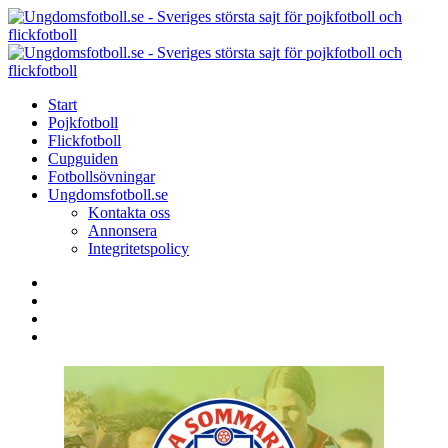
Menu
Search
Menu
U
-
S
Start
s
Pojkfotboll
s
Flickfotboll
f
Cupguiden
p
Fotbollsövningar
o
Ungdomsfotboll.se
f
Kontakta oss
Annonsera
Integritetspolicy
Search