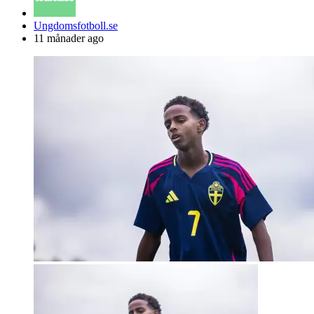
Posted
Ungdomsfotboll.se
by
11 månader ago