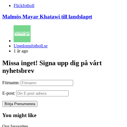
Flickfotboll
Malmös Mayar Khatawi till landslaget
Posted
Ungdomsfotboll.se
by
1 år ago
Missa inget! Signa upp dig på vårt
nyhetsbrev
Förnamn:
E-post:
You might like
Our favourites