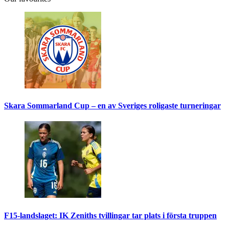
Skara Sommarland Cup – en av Sveriges roligaste turneringar
F15-landslaget: IK Zeniths tvillingar tar plats i första truppen