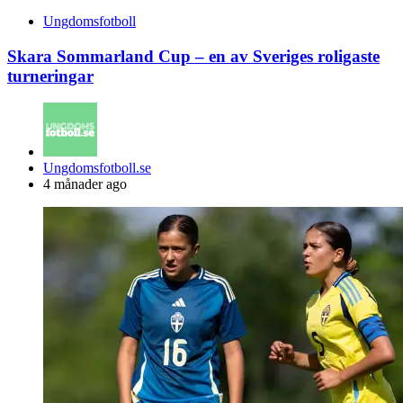
Ungdomsfotboll
Skara Sommarland Cup – en av Sveriges roligaste
turneringar
Posted
Ungdomsfotboll.se
by
4 månader ago