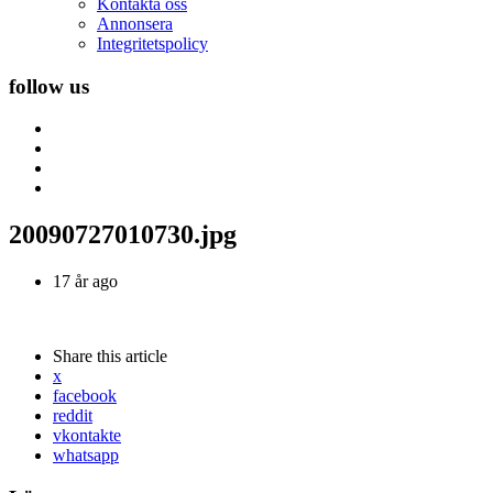
Kontakta oss
Annonsera
Integritetspolicy
follow us
20090727010730.jpg
17 år ago
Share
this article
x
facebook
reddit
vkontakte
whatsapp