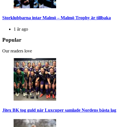
Storklubbarna intar Malmö – Malmö Trophy är tillbaka
1 år ago
Popular
Our readers love
Jitex BK tog guld när Luxcuper samlade Nordens bästa lag