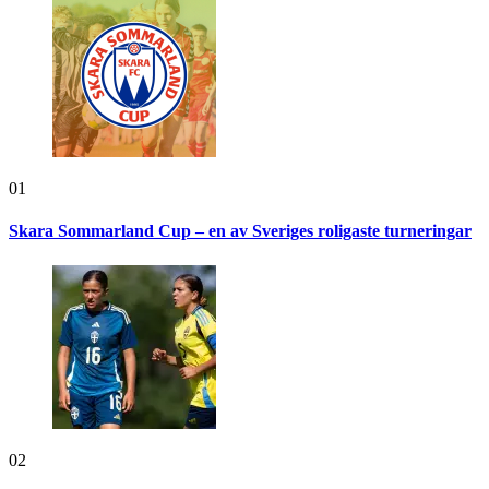
01
Skara Sommarland Cup – en av Sveriges roligaste turneringar
02