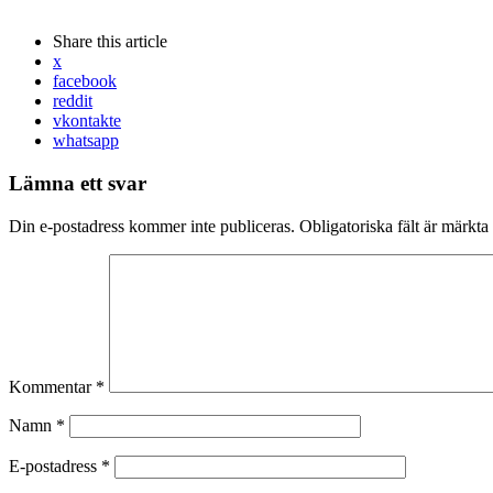
Share
this article
x
facebook
reddit
vkontakte
whatsapp
Lämna ett svar
Din e-postadress kommer inte publiceras.
Obligatoriska fält är märkta
Kommentar
*
Namn
*
E-postadress
*