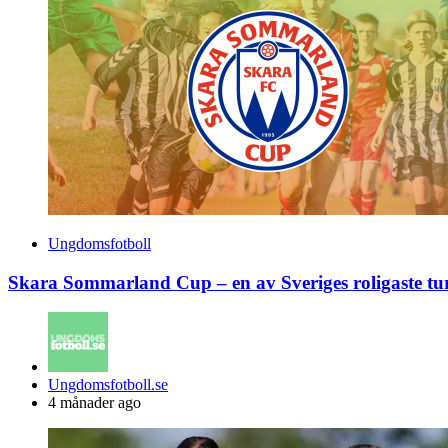
Ungdomsfotboll
Skara Sommarland Cup – en av Sveriges roligaste tu
Posted
Ungdomsfotboll.se
by
4 månader ago