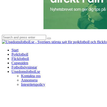
Search
Search
for:
Start
Pojkfotboll
Flickfotboll
Cupguiden
Fotbollsövningar
Ungdomsfotboll.se
Kontakta oss
Annonsera
Integritetspolicy