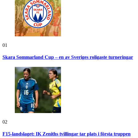
01
Skara Sommarland Cup – en av Sveriges roligaste turneringar
02
F15-landslaget: IK Zeniths tvillingar tar plats i första truppen