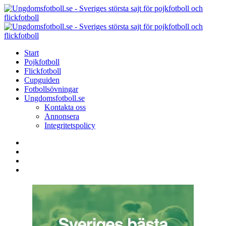
Menu
Search
Menu
U
-
S
Start
s
Pojkfotboll
s
Flickfotboll
f
Cupguiden
p
Fotbollsövningar
o
Ungdomsfotboll.se
f
Kontakta oss
Annonsera
Integritetspolicy
Search