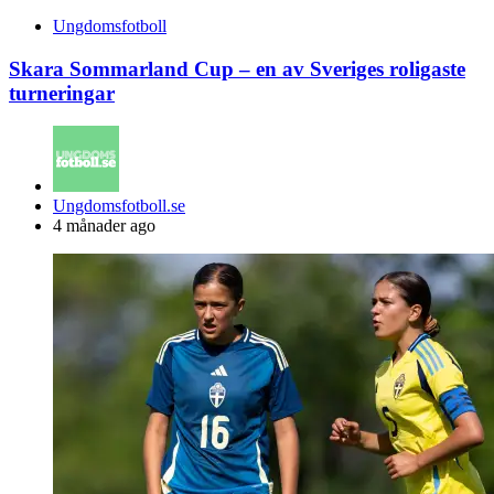
Ungdomsfotboll
Skara Sommarland Cup – en av Sveriges roligaste
turneringar
Posted
Ungdomsfotboll.se
by
4 månader ago