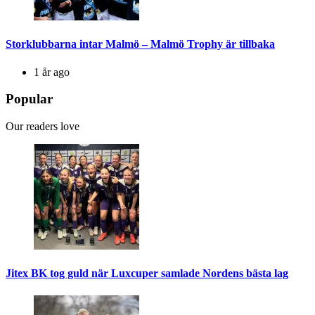
Storklubbarna intar Malmö – Malmö Trophy är tillbaka
1 år ago
Popular
Our readers love
Jitex BK tog guld när Luxcuper samlade Nordens bästa lag