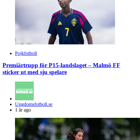
Pojkfotboll
Premiärtrupp för P15-landslaget – Malmö FF
sticker ut med sju spelare
Posted
Ungdomsfotboll.se
by
1 år ago