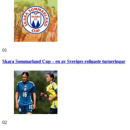
01
Skara Sommarland Cup – en av Sveriges roligaste turneringar
02