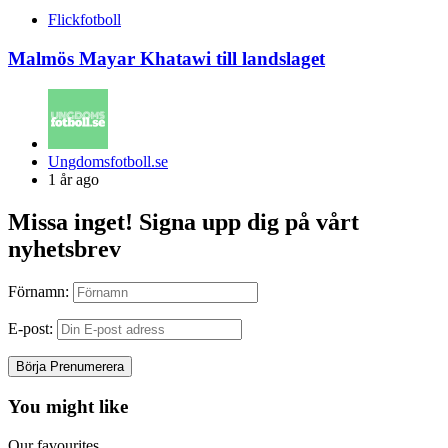
Flickfotboll
Malmös Mayar Khatawi till landslaget
Posted
Ungdomsfotboll.se
by
1 år ago
Missa inget! Signa upp dig på vårt
nyhetsbrev
Förnamn:
E-post:
You might like
Our favourites