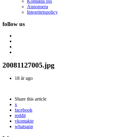
Kontakta oss
Annonsera
Integritetspolicy
follow us
20081127005.jpg
18 år ago
Share
this article
x
facebook
reddit
vkontakte
whatsapp