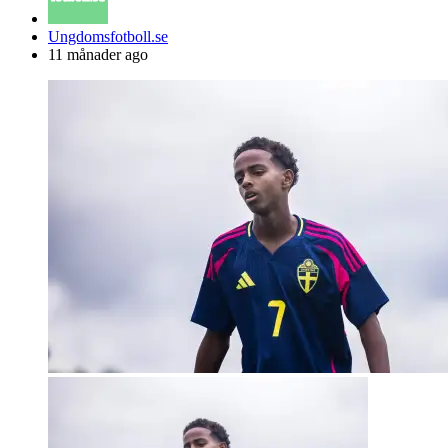
Posted
Ungdomsfotboll.se
by
11 månader ago