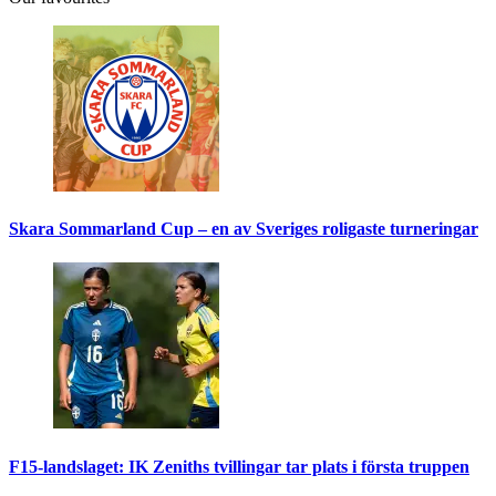
Skara Sommarland Cup – en av Sveriges roligaste turneringar
F15-landslaget: IK Zeniths tvillingar tar plats i första truppen