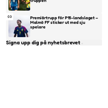
truppen
03
Premiärtrupp för P15-landslaget –
Malmö FF sticker ut med sju
spelare
Signa upp dig på nyhetsbrevet
Subscribe
Läs fler nyheter
Ungdomsfotboll