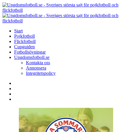
Menu
Search
Menu
U
-
S
Start
s
Pojkfotboll
s
Flickfotboll
f
Cupguiden
p
Fotbollsövningar
o
Ungdomsfotboll.se
f
Kontakta oss
Annonsera
Integritetspolicy
Search