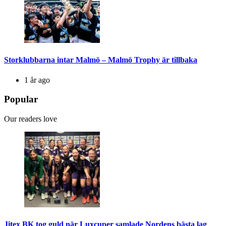
Storklubbarna intar Malmö – Malmö Trophy är tillbaka
1 år ago
Popular
Our readers love
Jitex BK tog guld när Luxcuper samlade Nordens bästa lag