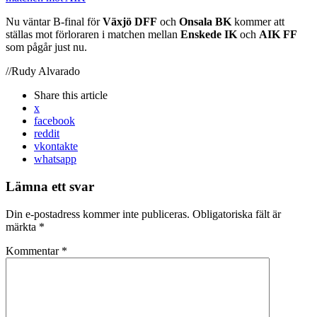
Nu väntar B-final för
Växjö DFF
och
Onsala BK
kommer att
ställas mot förloraren i matchen mellan
Enskede IK
och
AIK FF
som pågår just nu.
//Rudy Alvarado
Share
this article
x
facebook
reddit
vkontakte
whatsapp
Lämna ett svar
Din e-postadress kommer inte publiceras.
Obligatoriska fält är
märkta
*
Kommentar
*