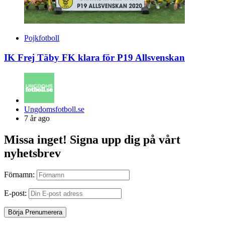
Pojkfotboll
IK Frej Täby FK klara för P19 Allsvenskan
Posted
Ungdomsfotboll.se
by
7 år ago
Missa inget! Signa upp dig på vårt
nyhetsbrev
Förnamn:
E-post: