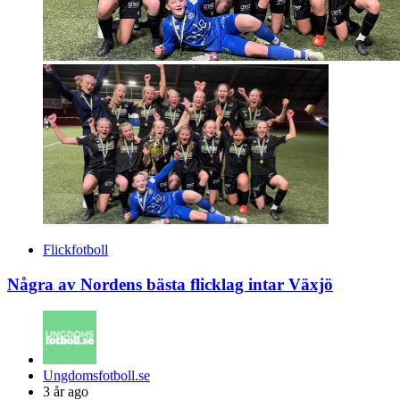
Flickfotboll
Några av Nordens bästa flicklag intar Växjö
Posted
Ungdomsfotboll.se
by
3 år ago