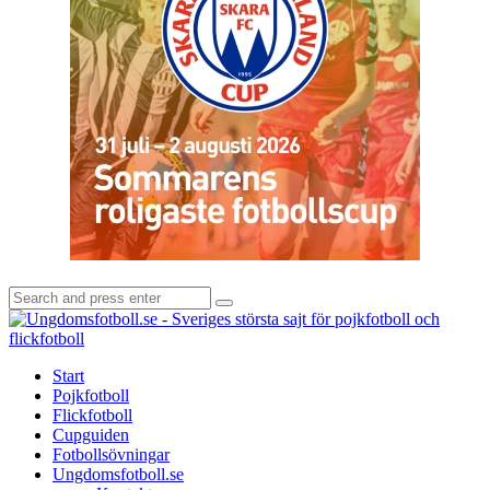
Search
Search
for:
U
-
S
Start
s
Pojkfotboll
s
Flickfotboll
f
Cupguiden
p
Fotbollsövningar
o
Ungdomsfotboll.se
f