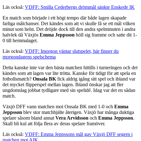
Läs också:
VDFF: Smilla Cederbergs drömmål sänkte Enskede IK
En match som började i ett högt tempo där både lagen skapade
farliga målchanser. Det kändes som att vi skulle få se ett mål vilken
minut som helst. Det dröjde dock till den andra spelminuten i andra
halvlek då Växjös
Emma Jeppsson
höll sig framme och satte dit 1-
0 till hemmalaget.
Läs också:
VDFF: Imorgon väntar slutspelet, här finner du
morgondagens spelschema
Detta kanske inte var den bästa matchen hittills i turneringen och det
kändes som att lagen var lite trötta. Kanske för tidigt för att spela en
fotbollsmatch?
Onsala BK
fick aldrig igång sitt spel och ibland var
det mycket flipperspel mellan lagen. Ibland önskar jag att fler
ungdomslag jobbat tydligare med sin spelidé. Idag var det en sådan
match.
Växjö DFF vann matchen mot Onsala BK med 1-0 och
Emma
Jeppsson
blev stor matchhjälte återigen. Växjö har många duktiga
spelare såsom bland annat
Vera Arvidsson
och
Emma Jeppsson
.
Skall bli kul att följa flera av deras spelare framöver.
Läs också:
VDFF: Emma Jeppssons mål gav Växjö DFF segern i
matchen mot AIK