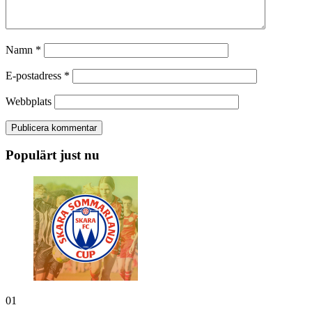
Namn
*
E-postadress
*
Webbplats
Populärt just nu
01