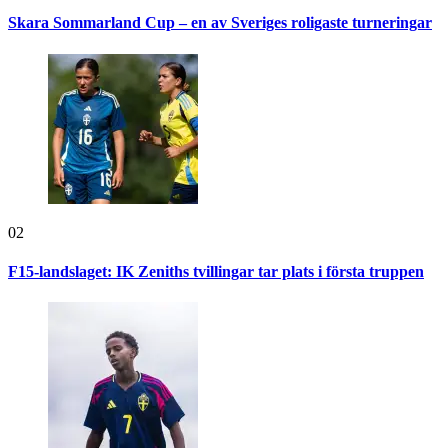
Skara Sommarland Cup – en av Sveriges roligaste turneringar
02
F15-landslaget: IK Zeniths tvillingar tar plats i första truppen