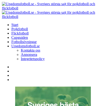
Menu
Search
Menu
U
-
S
Start
s
Pojkfotboll
s
Flickfotboll
f
Cupguiden
p
Fotbollsövningar
o
Ungdomsfotboll.se
f
Kontakta oss
Annonsera
Integritetspolicy
Search