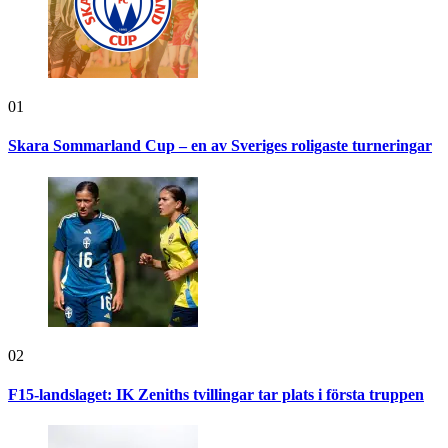
01
Skara Sommarland Cup – en av Sveriges roligaste turneringar
02
F15-landslaget: IK Zeniths tvillingar tar plats i första truppen