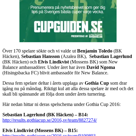
Över 170 spelare sökte och vi valde ut
Benjamin Toledo
(BK
Häcken),
Sebastian Hansson
(Azalea BK),
Sebastian Lagerlund
(BK Häcken) och
Elvis Lindkvist
(Mossens BK) som New
Balance ambassadörer. Under året har även
David Ngoma
(Hisingsbacka FC) blivit ambassadör för New Balance.
Dessa fem spelare deltar i årets upplaga av
Gothia Cup
som drar
igång nu på måndag. Riktigt kul att alla dessa spelare är med och det
skall bli spännande att följa dom under årets turnering.
Här nedan hittar ni deras spelschema under Gothia Cup 2016:
Sebastian Lagerlund (BK Häcken) – B14:
http://results.gothiacup.se/2016,sv/team/8827274/
Elvis Lindkvist (Mossens BK) – B15:
http://results.gothiacup.se/2016,sv/team/9190893