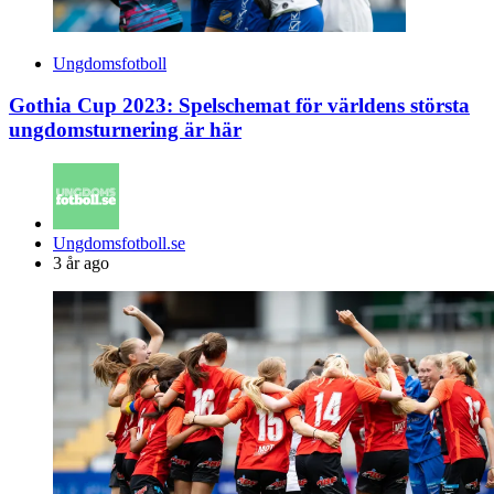
Ungdomsfotboll
Gothia Cup 2023: Spelschemat för världens största
ungdomsturnering är här
Posted
Ungdomsfotboll.se
by
3 år ago