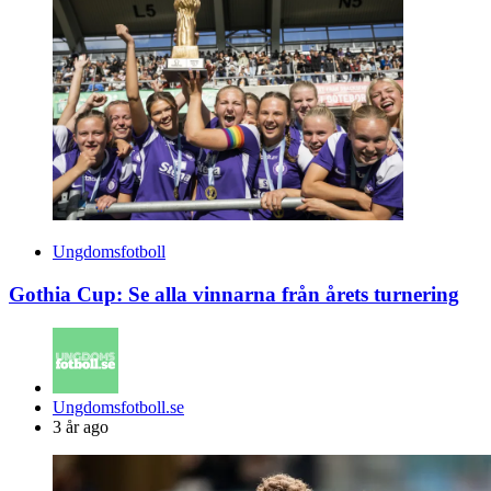
Ungdomsfotboll
Gothia Cup: Se alla vinnarna från årets turnering
Posted
Ungdomsfotboll.se
by
3 år ago