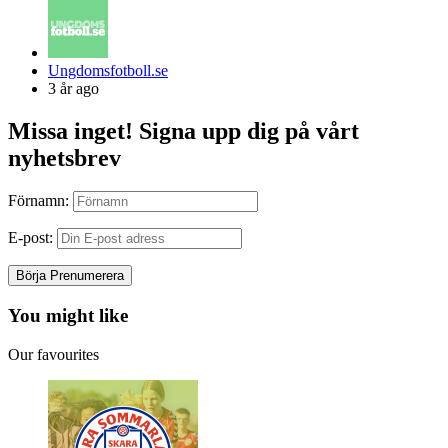
Posted
Ungdomsfotboll.se
by
3 år ago
Missa inget! Signa upp dig på vårt
nyhetsbrev
Förnamn:
E-post:
You might like
Our favourites