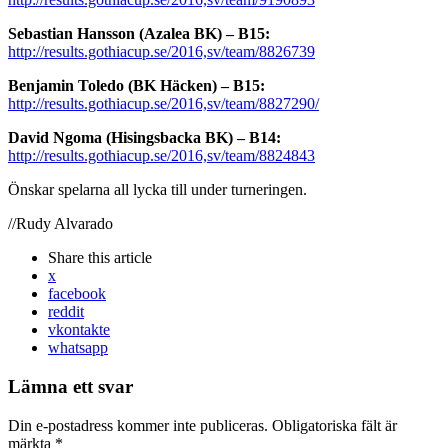
Sebastian Hansson (Azalea BK) – B15:
http://results.gothiacup.se/2016,sv/team/8826739
Benjamin Toledo (BK Häcken) – B15:
http://results.gothiacup.se/2016,sv/team/8827290/
David Ngoma (Hisingsbacka BK) – B14:
http://results.gothiacup.se/2016,sv/team/8824843
Önskar spelarna all lycka till under turneringen.
//Rudy Alvarado
Share
this article
x
facebook
reddit
vkontakte
whatsapp
Lämna ett svar
Din e-postadress kommer inte publiceras.
Obligatoriska fält är
märkta
*