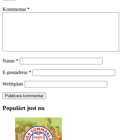
Kommentar
*
Namn
*
E-postadress
*
Webbplats
Populärt just nu