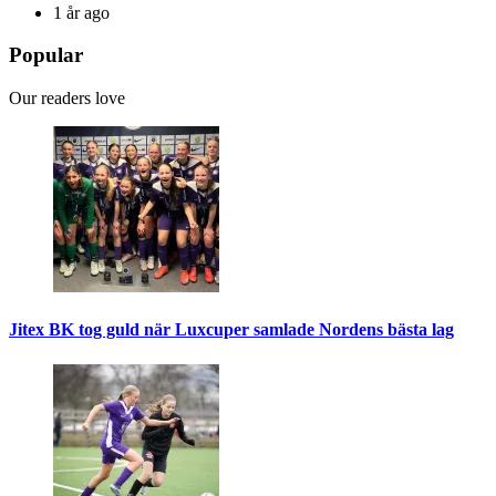
1 år ago
Popular
Our readers love
Jitex BK tog guld när Luxcuper samlade Nordens bästa lag