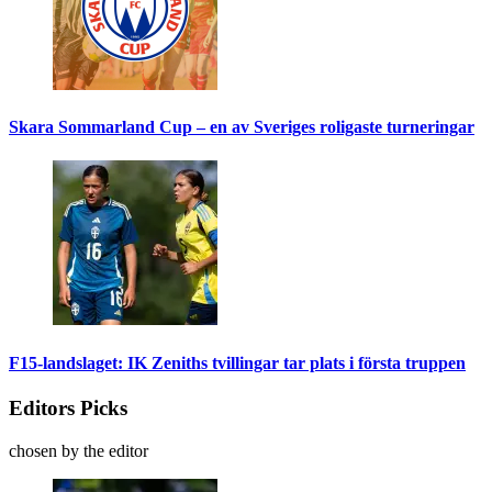
Skara Sommarland Cup – en av Sveriges roligaste turneringar
F15-landslaget: IK Zeniths tvillingar tar plats i första truppen
Editors Picks
chosen by the editor