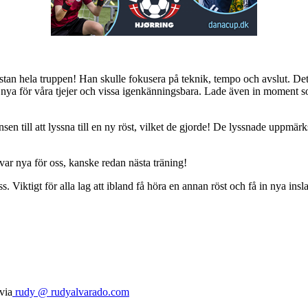
nästan hela truppen! Han skulle fokusera på teknik, tempo och avslut. Det
 nya för våra tjejer och vissa igenkänningsbara. Lade även in moment so
hansen till att lyssna till en ny röst, vilket de gjorde! De lyssnade uppm
ar nya för oss, kanske redan nästa träning!
 oss. Viktigt för alla lag att ibland få höra en annan röst och få in nya i
via
rudy @ rudyalvarado.com