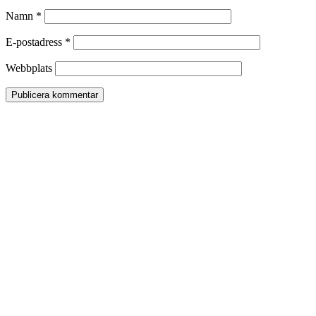
Namn
*
E-postadress
*
Webbplats