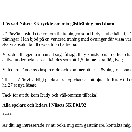
Läs vad Näsets SK tyckte om min gästträning med dom:
27 förväntansfulla tjejer kom till träningen som Rudy skulle hålla i, 
träningar. Han bjöd på en varierad träning med övningar där vissa var
ska vi absolut ta till oss och bli bättre på!
Vi sade till tjejerna innan att suga åt sig all ny kunskap när de fick c
aktiva under hela passet, kändes som att 1,5 timme bara flög iväg.
Vi ledare kände oss inspirerade och kommer att testa övningarna som v
Till sist så är vi väldigt glada att vi tog chansen att bjuda in Rudy till
ha 27 st nya läsare.
Tack för att du kom Rudy och välkommen tillbaka!
Alla spelare och ledare i Näsets SK F01/02
****
Är ditt lag intresserade av att boka mig som gästtränare, kontakta mig 