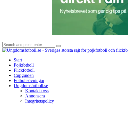
Search
Search
for:
Start
Pojkfotboll
Flickfotboll
Cupguiden
Fotbollsövningar
Ungdomsfotboll.se
Kontakta oss
Annonsera
Integritetspolicy