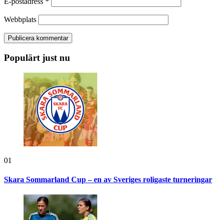
E-postadress
*
Webbplats
Populärt just nu
01
Skara Sommarland Cup – en av Sveriges roligaste turneringar