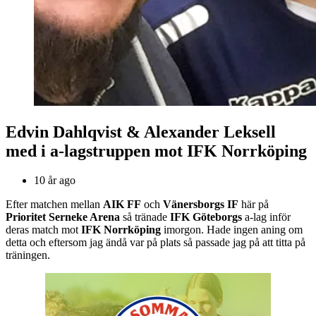
Edvin Dahlqvist & Alexander Leksell
med i a-lagstruppen mot IFK Norrköping
10 år ago
Efter matchen mellan
AIK FF
och
Vänersborgs IF
här på
Prioritet Serneke Arena
så tränade
IFK Göteborgs
a-lag inför
deras match mot
IFK Norrköping
imorgon. Hade ingen aning om
detta och eftersom jag ändå var på plats så passade jag på att titta på
träningen.