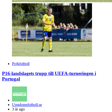
Pojkfotboll
P16-landslagets trupp till UEFA-turneringen i
Portugal
Posted
Ungdomsfotboll.se
by
3 år ago