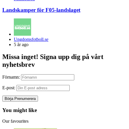
Landskamper för F05-landslaget
Posted
Ungdomsfotboll.se
by
5 år ago
Missa inget! Signa upp dig på vårt
nyhetsbrev
Förnamn:
E-post:
You might like
Our favourites