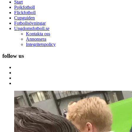
sajt
Start
för
Pojkfotboll
pojkfotboll
Flickfotboll
och
Cupguiden
flickfotboll
Fotbollsövningar
Ungdomsfotboll.se
Kontakta oss
Annonsera
Integritetspolicy
follow us