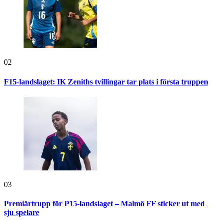
02
F15-landslaget: IK Zeniths tvillingar tar plats i första truppen
03
Premiärtrupp för P15-landslaget – Malmö FF sticker ut med
sju spelare