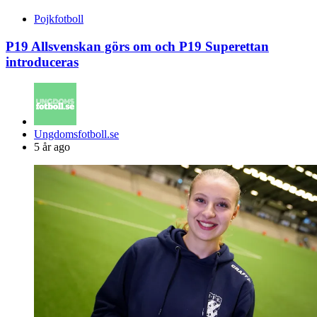
Pojkfotboll
P19 Allsvenskan görs om och P19 Superettan
introduceras
Posted
Ungdomsfotboll.se
by
5 år ago