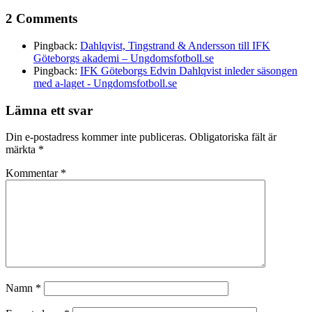
2 Comments
Pingback:
Dahlqvist, Tingstrand & Andersson till IFK
Göteborgs akademi – Ungdomsfotboll.se
Pingback:
IFK Göteborgs Edvin Dahlqvist inleder säsongen
med a-laget - Ungdomsfotboll.se
Lämna ett svar
Din e-postadress kommer inte publiceras.
Obligatoriska fält är
märkta
*
Kommentar
*
Namn
*