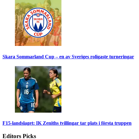
Skara Sommarland Cup – en av Sveriges roligaste turneringar
F15-landslaget: IK Zeniths tvillingar tar plats i första truppen
Editors Picks