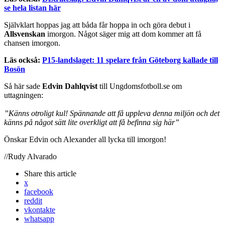
se hela listan här
Självklart hoppas jag att båda får hoppa in och göra debut i
Allsvenskan
imorgon. Något säger mig att dom kommer att få
chansen imorgon.
Läs också:
P15-landslaget: 11 spelare från Göteborg kallade till
Bosön
Så här sade
Edvin Dahlqvist
till Ungdomsfotboll.se om
uttagningen:
”Känns otroligt kul! Spännande att få uppleva denna miljön och det
känns på något sätt lite overkligt att få befinna sig här”
Önskar Edvin och Alexander all lycka till imorgon!
//Rudy Alvarado
Share
this article
x
facebook
reddit
vkontakte
whatsapp