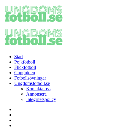
Menu
Search
Menu
Ungdomsfotboll.se
-
Sveriges
största
sajt
för
Start
pojkfotboll
Pojkfotboll
och
Flickfotboll
flickfotboll
Cupguiden
Fotbollsövningar
Ungdomsfotboll.se
Kontakta oss
Annonsera
Integritetspolicy