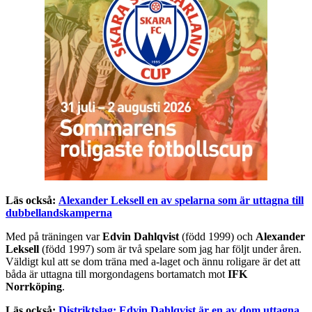
Läs också:
Alexander Leksell en av spelarna som är uttagna till
dubbellandskamperna
Med på träningen var
Edvin Dahlqvist
(född 1999) och
Alexander
Leksell
(född 1997) som är två spelare som jag har följt under åren.
Väldigt kul att se dom träna med a-laget och ännu roligare är det att
båda är uttagna till morgondagens bortamatch mot
IFK
Norrköping
.
Läs också:
Distriktslag: Edvin Dahlqvist är en av dom uttagna,