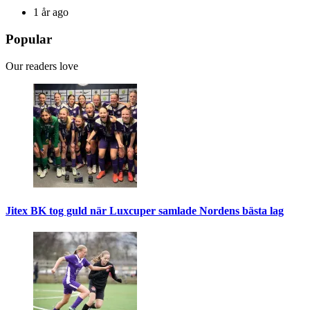
1 år ago
Popular
Our readers love
Jitex BK tog guld när Luxcuper samlade Nordens bästa lag