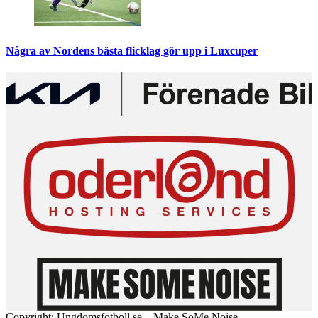
Några av Nordens bästa flicklag gör upp i Luxcuper
Copyright: Ungdomsfotboll.se – Make SoMe Noise