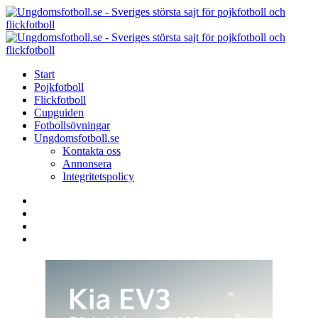
Menu
Search
Menu
U
-
S
Start
s
Pojkfotboll
s
Flickfotboll
f
Cupguiden
p
Fotbollsövningar
o
Ungdomsfotboll.se
f
Kontakta oss
Annonsera
Integritetspolicy
Search