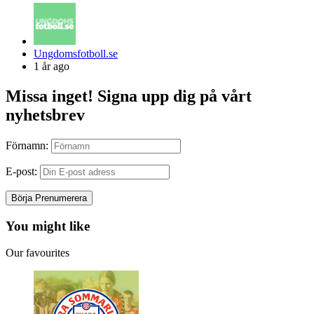
Posted
Ungdomsfotboll.se
by
1 år ago
Missa inget! Signa upp dig på vårt
nyhetsbrev
Förnamn:
E-post:
You might like
Our favourites