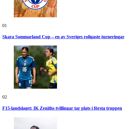
01
Skara Sommarland Cup – en av Sveriges roligaste turneringar
02
F15-landslaget: IK Zeniths tvillingar tar plats i första truppen