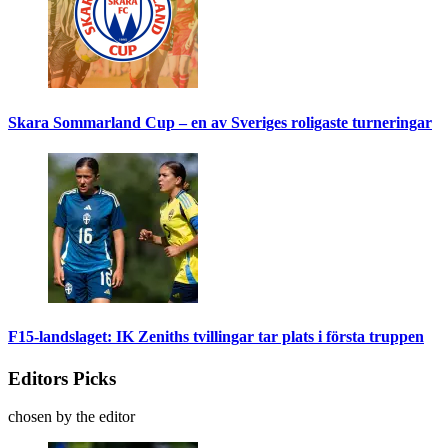
Skara Sommarland Cup – en av Sveriges roligaste turneringar
F15-landslaget: IK Zeniths tvillingar tar plats i första truppen
Editors Picks
chosen by the editor