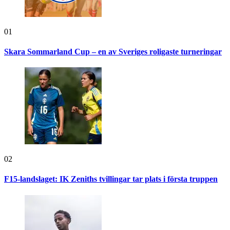
01
Skara Sommarland Cup – en av Sveriges roligaste turneringar
02
F15-landslaget: IK Zeniths tvillingar tar plats i första truppen