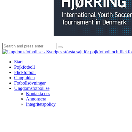
Search
Search
for:
Start
Pojkfotboll
Flickfotboll
Cupguiden
Fotbollsövningar
Ungdomsfotboll.se
Kontakta oss
Annonsera
Integritetspolicy