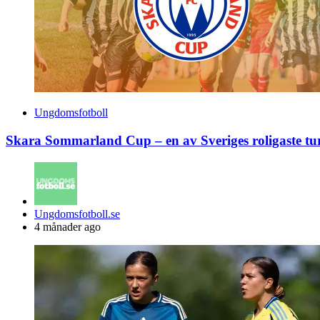
Ungdomsfotboll
Skara Sommarland Cup – en av Sveriges roligaste tu
Posted
Ungdomsfotboll.se
by
4 månader ago