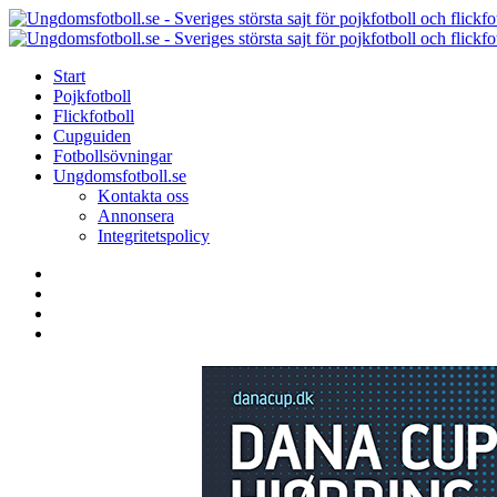
Menu
Search
Menu
Start
Pojkfotboll
Flickfotboll
Cupguiden
Fotbollsövningar
Ungdomsfotboll.se
Kontakta oss
Annonsera
Integritetspolicy
Search