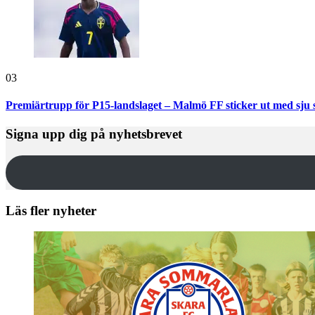
03
Premiärtrupp för P15-landslaget – Malmö FF sticker ut med sju 
Signa upp dig på nyhetsbrevet
Läs fler nyheter