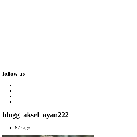
follow us
blogg_aksel_ayan222
6 år ago