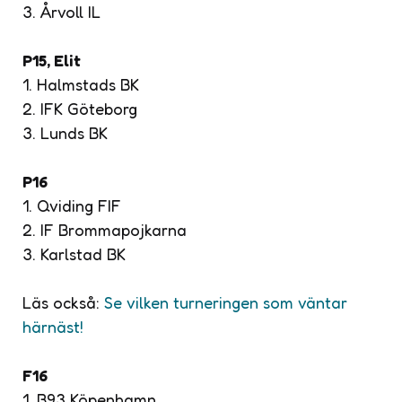
3. Årvoll IL
P15, Elit
1. Halmstads BK
2. IFK Göteborg
3. Lunds BK
P16
1. Qviding FIF
2. IF Brommapojkarna
3. Karlstad BK
Läs också:
Se vilken turneringen som väntar
härnäst!
F16
1. B93 Köpenhamn