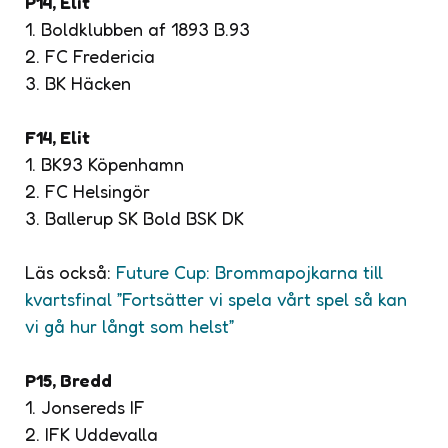
P14, Elit
1. Boldklubben af 1893 B.93
2. FC Fredericia
3. BK Häcken
F14, Elit
1. BK93 Köpenhamn
2. FC Helsingör
3. Ballerup SK Bold BSK DK
Läs också:
Future Cup: Brommapojkarna till
kvartsfinal ”Fortsätter vi spela vårt spel så kan
vi gå hur långt som helst”
P15, Bredd
1. Jonsereds IF
2. IFK Uddevalla