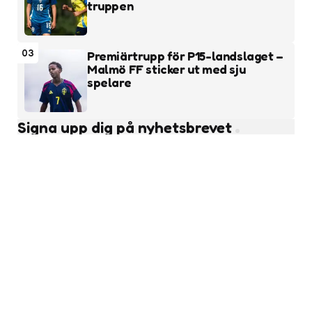
truppen
03
Premiärtrupp för P15-landslaget –
Malmö FF sticker ut med sju
spelare
Signa upp dig på nyhetsbrevet
Subscribe
Läs fler nyheter
Ungdomsfotboll