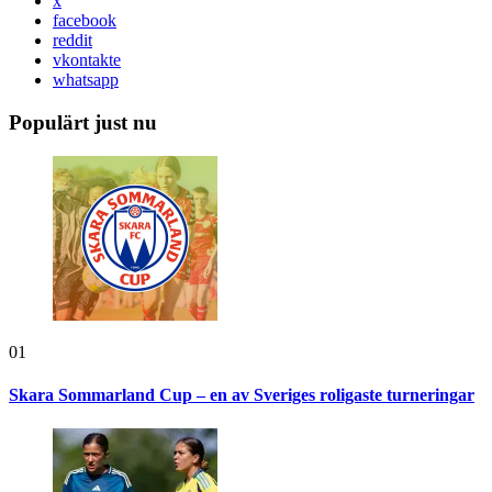
x
facebook
reddit
vkontakte
whatsapp
Populärt just nu
01
Skara Sommarland Cup – en av Sveriges roligaste turneringar