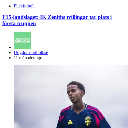
Flickfotboll
F15-landslaget: IK Zeniths tvillingar tar plats i
första truppen
Posted
Ungdomsfotboll.se
by
11 månader ago