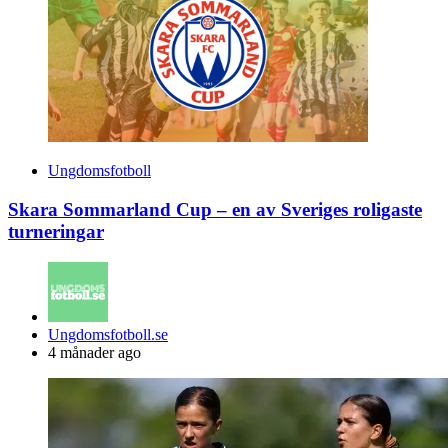
Ungdomsfotboll
Skara Sommarland Cup – en av Sveriges roligaste
turneringar
Posted
Ungdomsfotboll.se
by
4 månader ago