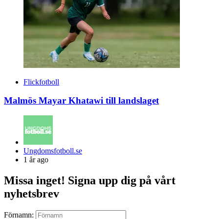
Flickfotboll
Malmös Mayar Khatawi till landslaget
Posted
Ungdomsfotboll.se
by
1 år ago
Missa inget! Signa upp dig på vårt
nyhetsbrev
Förnamn: