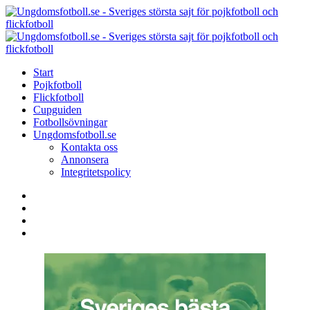
Menu
Search
Menu
U
-
S
Start
s
Pojkfotboll
s
Flickfotboll
f
Cupguiden
p
Fotbollsövningar
o
Ungdomsfotboll.se
f
Kontakta oss
Annonsera
Integritetspolicy
Search