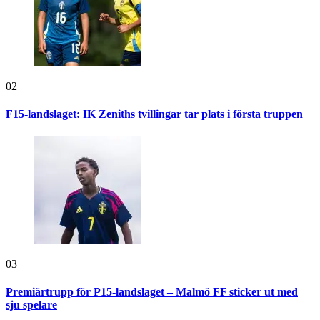
02
F15-landslaget: IK Zeniths tvillingar tar plats i första truppen
03
Premiärtrupp för P15-landslaget – Malmö FF sticker ut med
sju spelare