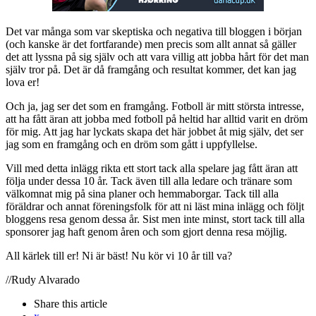
Det var många som var skeptiska och negativa till bloggen i början
(och kanske är det fortfarande) men precis som allt annat så gäller
det att lyssna på sig själv och att vara villig att jobba hårt för det man
själv tror på. Det är då framgång och resultat kommer, det kan jag
lova er!
Och ja, jag ser det som en framgång. Fotboll är mitt största intresse,
att ha fått äran att jobba med fotboll på heltid har alltid varit en dröm
för mig. Att jag har lyckats skapa det här jobbet åt mig själv, det ser
jag som en framgång och en dröm som gått i uppfyllelse.
Vill med detta inlägg rikta ett stort tack alla spelare jag fått äran att
följa under dessa 10 år. Tack även till alla ledare och tränare som
välkomnat mig på sina planer och hemmaborgar. Tack till alla
föräldrar och annat föreningsfolk för att ni läst mina inlägg och följt
bloggens resa genom dessa år. Sist men inte minst, stort tack till alla
sponsorer jag haft genom åren och som gjort denna resa möjlig.
All kärlek till er! Ni är bäst! Nu kör vi 10 år till va?
//Rudy Alvarado
Share
this article