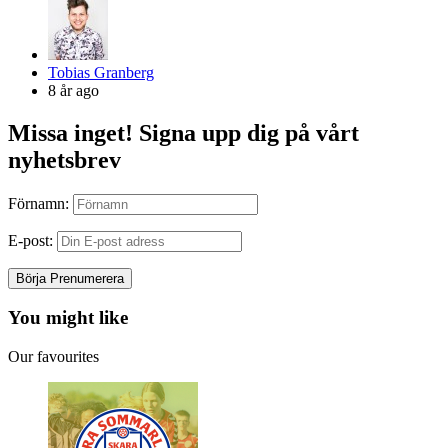
Posted
Tobias Granberg
by
8 år ago
Missa inget! Signa upp dig på vårt
nyhetsbrev
Förnamn:
E-post:
You might like
Our favourites