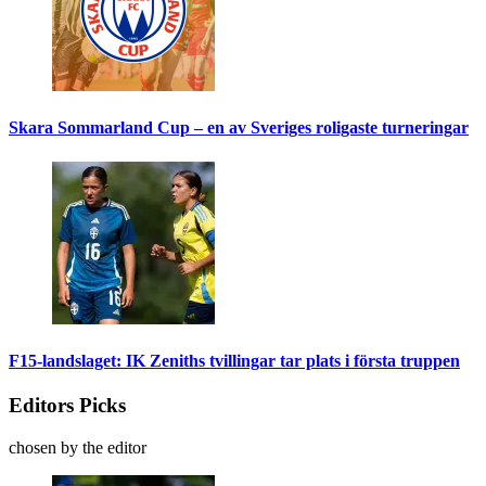
Skara Sommarland Cup – en av Sveriges roligaste turneringar
F15-landslaget: IK Zeniths tvillingar tar plats i första truppen
Editors Picks
chosen by the editor