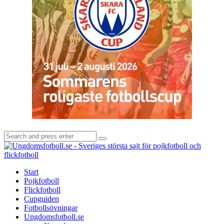
Search
Search
for:
U
-
S
Start
s
Pojkfotboll
s
Flickfotboll
f
Cupguiden
p
Fotbollsövningar
o
Ungdomsfotboll.se
f