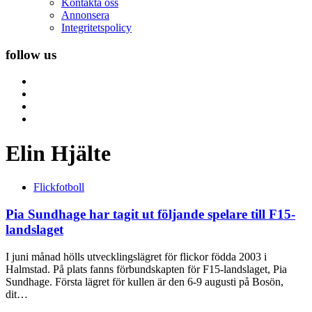
Kontakta oss
Annonsera
Integritetspolicy
follow us
Elin Hjälte
Flickfotboll
Pia Sundhage har tagit ut följande spelare till F15-
landslaget
I juni månad hölls utvecklingslägret för flickor födda 2003 i
Halmstad. På plats fanns förbundskapten för F15-landslaget, Pia
Sundhage. Första lägret för kullen är den 6-9 augusti på Bosön,
dit…