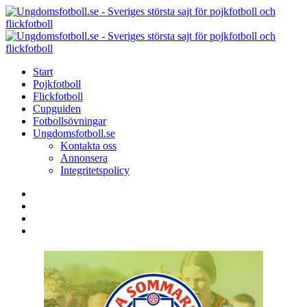
Menu
Search
Menu
U
-
S
Start
s
Pojkfotboll
s
Flickfotboll
f
Cupguiden
p
Fotbollsövningar
o
Ungdomsfotboll.se
f
Kontakta oss
Annonsera
Integritetspolicy
Search