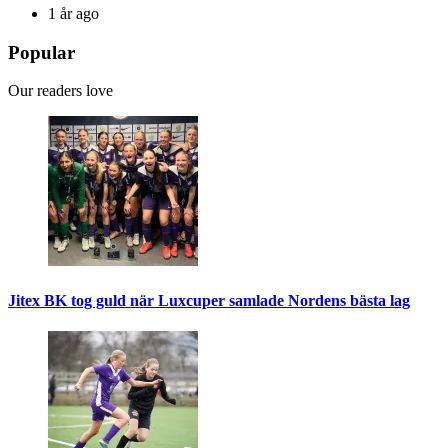
1 år ago
Popular
Our readers love
Jitex BK tog guld när Luxcuper samlade Nordens bästa lag