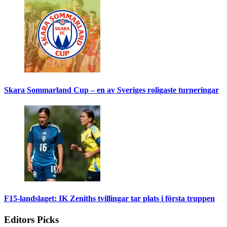
Skara Sommarland Cup – en av Sveriges roligaste turneringar
F15-landslaget: IK Zeniths tvillingar tar plats i första truppen
Editors Picks