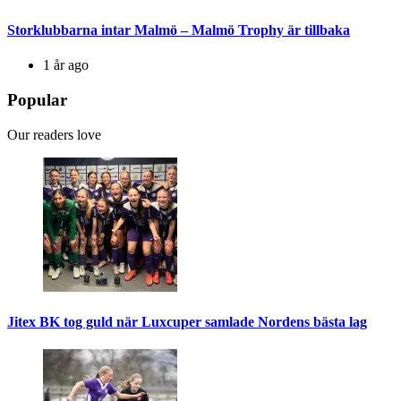
Storklubbarna intar Malmö – Malmö Trophy är tillbaka
1 år ago
Popular
Our readers love
Jitex BK tog guld när Luxcuper samlade Nordens bästa lag