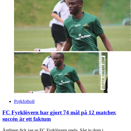
Pojkfotboll
FC Fyrklövern har gjort 74 mål på 12 matcher,
succén är ett faktum
Äntligen fick jag se FC Fyrklövern spela. Såg ju dom i