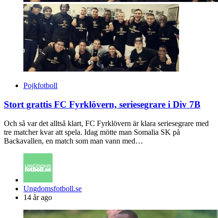
Pojkfotboll
Stort grattis FC Fyrklövern, seriesegrare i Div 7B
Och så var det alltså klart, FC Fyrklövern är klara seriesegrare med
tre matcher kvar att spela. Idag mötte man Somalia SK på
Backavallen, en match som man vann med…
Posted
Ungdomsfotboll.se
by
14 år ago