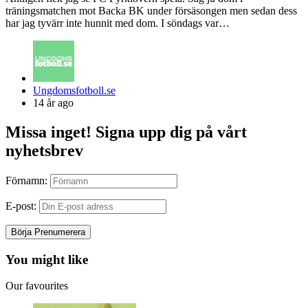
träningsmatchen mot Backa BK under försäsongen men sedan dess
har jag tyvärr inte hunnit med dom. I söndags var…
Posted
Ungdomsfotboll.se
by
14 år ago
Missa inget! Signa upp dig på vårt
nyhetsbrev
Förnamn:
E-post:
You might like
Our favourites