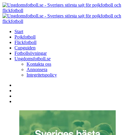
Menu
Search
Menu
U
-
S
Start
s
Pojkfotboll
s
Flickfotboll
f
Cupguiden
p
Fotbollsövningar
o
Ungdomsfotboll.se
f
Kontakta oss
Annonsera
Integritetspolicy
Search