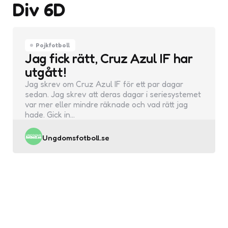
Div 6D
Pojkfotboll
Jag fick rätt, Cruz Azul IF har
utgått!
Jag skrev om Cruz Azul IF för ett par dagar
sedan. Jag skrev att deras dagar i seriesystemet
var mer eller mindre räknade och vad rätt jag
hade. Gick in…
Posted
Ungdomsfotboll.se
by