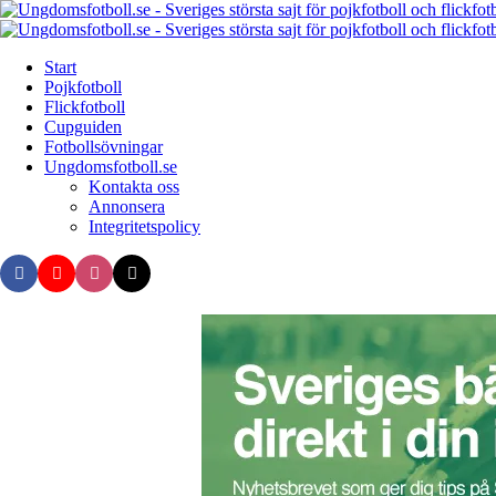
Menu
Search
Menu
Start
Pojkfotboll
Flickfotboll
Cupguiden
Fotbollsövningar
Ungdomsfotboll.se
Kontakta oss
Annonsera
Integritetspolicy
Search