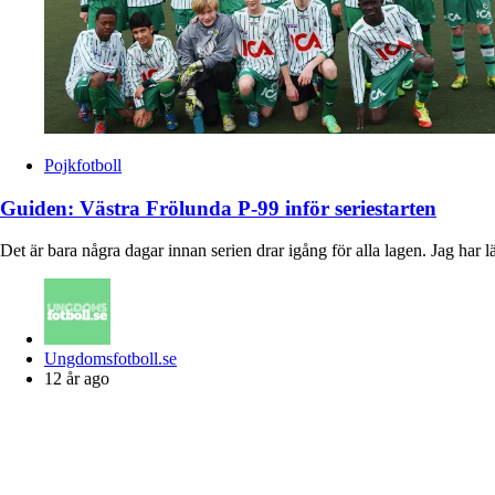
Pojkfotboll
Guiden: Västra Frölunda P-99 inför seriestarten
Det är bara några dagar innan serien drar igång för alla lagen. Jag har l
Posted
Ungdomsfotboll.se
by
12 år ago