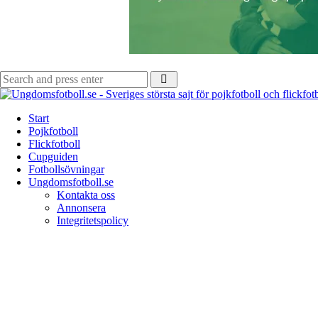
Search
Search
for:
Start
Pojkfotboll
Flickfotboll
Cupguiden
Fotbollsövningar
Ungdomsfotboll.se
Kontakta oss
Annonsera
Integritetspolicy