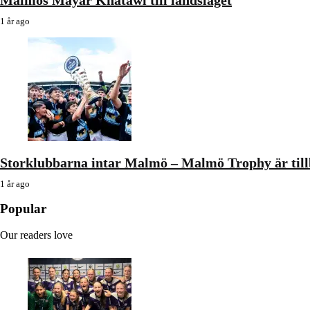
1 år ago
Storklubbarna intar Malmö – Malmö Trophy är til
1 år ago
Popular
Our readers love