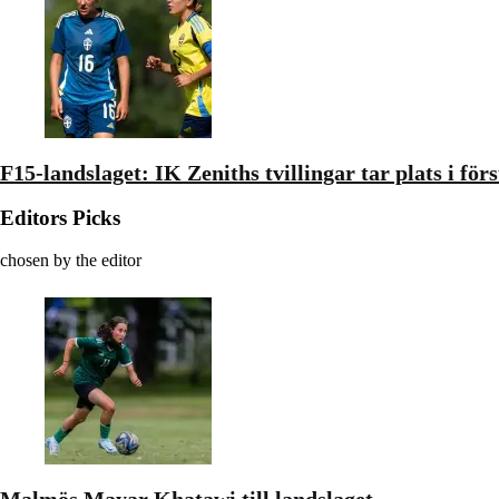
F15-landslaget: IK Zeniths tvillingar tar plats i för
Editors Picks
chosen by the editor
Malmös Mayar Khatawi till landslaget